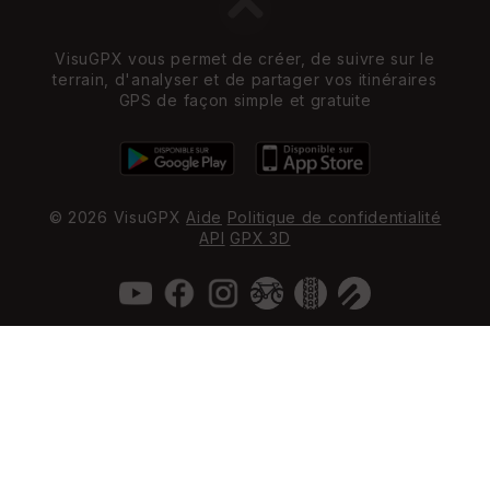
VisuGPX vous permet de créer, de suivre sur le
terrain, d'analyser et de partager vos itinéraires
GPS de façon simple et gratuite
© 2026 VisuGPX
Aide
Politique de confidentialité
API
GPX 3D