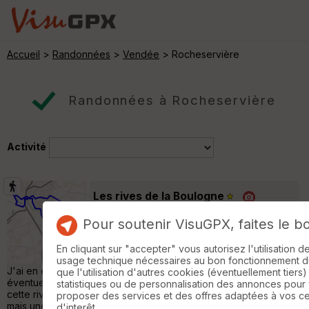
Accueil
>
Randonnées
>
Vendée
> Rocheservière
Randonnées à Rocheservière
Activité
Les rives de la Boulogne
Rocheservière
Pour soutenir VisuGPX, faites le b
Randonnée Pédestre
12 km
Aujourd'hui je pars à Rocheservière avec
En cliquant sur "accepter" vous autorisez l'utilisation 
une arrière pensée : trouver des fritillaires.
usage technique nécessaires au bon fonctionnement du 
J'ai en effet lu sur Google que je pouvais en trouver
que l'utilisation d'autres cookies (éventuellement tiers)
éventuellement le long de la Boulogne. Je vais donc suivre
statistiques ou de personnalisation des annonces pour
cette rivière sur près de sept kilomètres. Pas de tracé officiel
proposer des services et des offres adaptées à vos c
mais une trace réalisée avec visuGPX et pour une fois aucune
d'interêt.