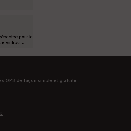
présentée pour la
Le Vintrou. »
res GPS de façon simple et gratuite
D