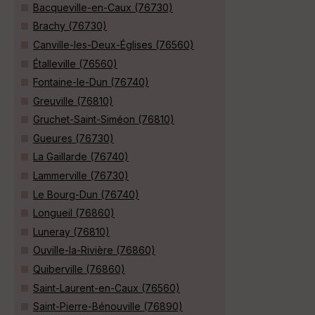
Bacqueville-en-Caux (76730)
Brachy (76730)
Canville-les-Deux-Églises (76560)
Étalleville (76560)
Fontaine-le-Dun (76740)
Greuville (76810)
Gruchet-Saint-Siméon (76810)
Gueures (76730)
La Gaillarde (76740)
Lammerville (76730)
Le Bourg-Dun (76740)
Longueil (76860)
Luneray (76810)
Ouville-la-Rivière (76860)
Quiberville (76860)
Saint-Laurent-en-Caux (76560)
Saint-Pierre-Bénouville (76890)