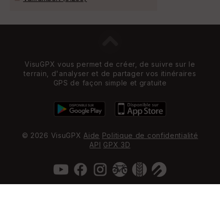
VisuGPX vous permet de créer, de suivre sur le
terrain, d'analyser et de partager vos itinéraires
GPS de façon simple et gratuite
© 2026 VisuGPX
Aide
Politique de confidentialité
API
GPX 3D