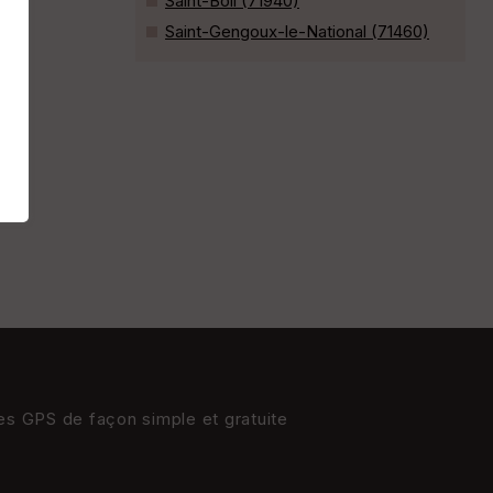
Saint-Boil (71940)
Saint-Gengoux-le-National (71460)
res GPS de façon simple et gratuite