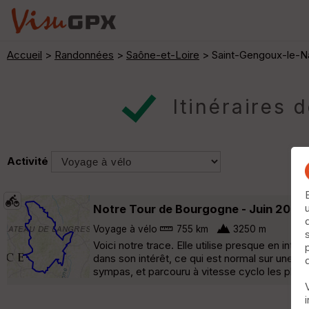
Accueil
>
Randonnées
>
Saône-et-Loire
> Saint-Gengoux-le-Na
Itinéraires 
Activité
Notre Tour de Bourgogne - Juin 2021
Voyage à vélo
755 km
3250 m
Voici notre trace. Elle utilise presque en inté
dans son intérêt, ce qui est normal sur une te
sympas, et parcouru à vitesse cyclo les plus joli