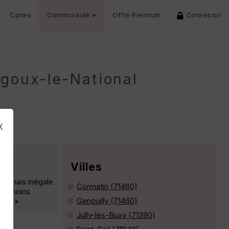
Cartes
Communauté
Offre Premium
Connexion
ngoux-le-National
x
Villes
le, mais inégale
Cormatin (71460)
les moins
Genouilly (71460)
s le »
Jully-lès-Buxy (71390)
s