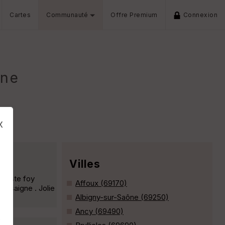
Cartes
Communauté
Offre Premium
Connexion
gne
x
Villes
 , ste foy
Affoux (69170)
gessaigne . Jolie
Albigny-sur-Saône (69250)
Ancy (69490)
s