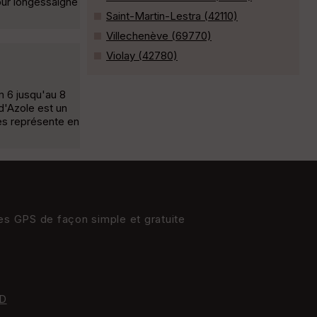
tour longessaigne
Saint-Martin-Lestra (42110)
Villechenève (69770)
Violay (42780)
m 6 jusqu'au 8
 d'Azole est un
es représente en
res GPS de façon simple et gratuite
D