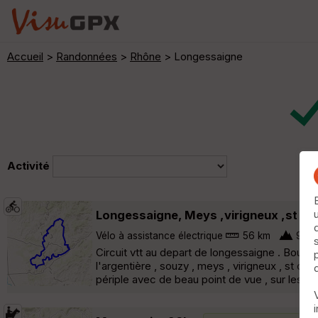
Accueil
>
Randonnées
>
Rhône
> Longessaigne
Activité
Longessaigne, Meys ,virigneux ,st ma
Vélo à assistance électrique
56 km
920
Circuit vtt au depart de longessaigne . Bouc
l'argentière , souzy , meys , virigneux , st cyr
périple avec de beau point de vue , sur les mon