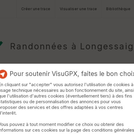
Créer une trace
Visualiser une trace
Bibliothèque
Randonnées à Longessai
Pour soutenir VisuGPX, faites le bon choi
En cliquant sur "accepter" vous autorisez l'utilisation de cookies à
usage technique nécessaires au bon fonctionnement du site, ainsi
rtin lestra, Longessaigne
Villechenève
que l'utilisation d'autres cookies (éventuellement tiers) à des fins
 m
statistiques ou de personnalisation des annonces pour vous
le de 56 km passant sur les communes de st laurent de chamousset
proposer des services et des offres adaptées à vos centres
 les vignes , st martin lestra , st clement les places , chambost lon
d'interêt.
t du forez , pierre sur haute . »
Vous pouvez à tout moment modifier ce choix ou obtenir des
informations sur ces cookies sur la page des conditions générale