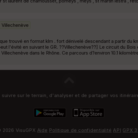
r st laurent de chamousset, pomeys , meys , st martin lestra , re
Villechenève
 que trouvé en format klm . fort dénivelé descendant a partir du k
 peut l'évité en suivant le GR. ??Villechenève??] Le circuit du Bois
 Villechenève dans le Rhône. Ce parcours d?environ 10.1 kilomètr
uivre sur le terrain, d'analyser et de partager vos itinérai
 2026 VisuGPX
Aide
Politique de confidentialité
API
GPX 3