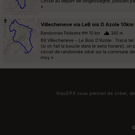
Circuit au depart de longessaigne, passant pa
»
Villecheneve via LeB ois D Azole 10km
Randonnée Pédestre
10 km
340 m
69 Villecheneve - Le Bois D'Azole . Tracé tel
(si on fait la boucle dans le sens horaire). on
circuit de randonnée situé sur la commune de
moy »
VisuGPX vous permet de créer, de s
©