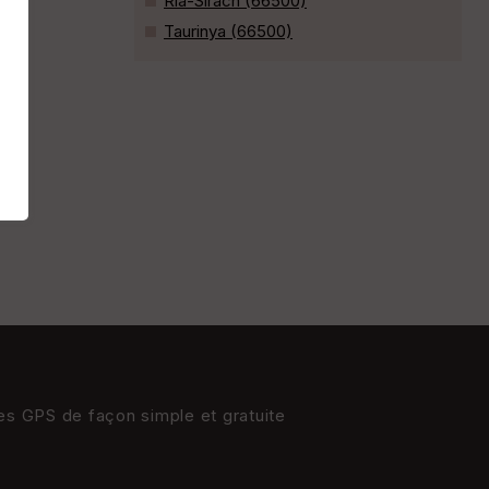
Ria-Sirach (66500)
Taurinya (66500)
res GPS de façon simple et gratuite