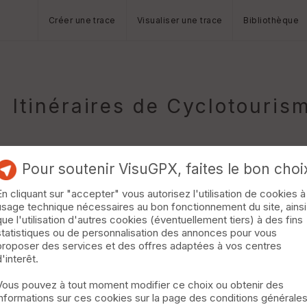
Créer une trace
Visualiser une trace
Bibliothèque
Itinéraires de Cyclotouris
Pour soutenir VisuGPX, faites le bon choi
En cliquant sur "accepter" vous autorisez l'utilisation de cookies à
usage technique nécessaires au bon fonctionnement du site, ainsi
que l'utilisation d'autres cookies (éventuellement tiers) à des fins
statistiques ou de personnalisation des annonces pour vous
 qq cotes - encore bien transpiré - pendant l'exercice le genou a
proposer des services et des offres adaptées à vos centres
d'interêt.
Vous pouvez à tout moment modifier ce choix ou obtenir des
informations sur ces cookies sur la page des conditions générale