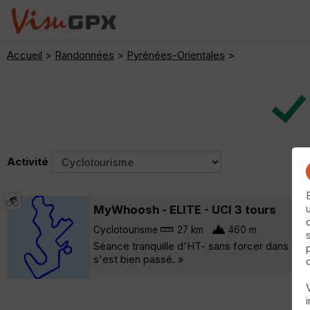
Accueil
>
Randonnées
>
Pyrénées-Orientales
>
Activité
MyWhoosh - ELITE - UCI 3 tours
Cyclotourisme
27 km
460 m
Séance tranquille d'HT- sans forcer dans les
s'est bien passé. »