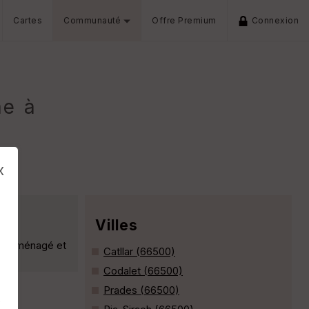
Cartes
Communauté
Offre Premium
Connexion
me à
x
Villes
 été ménagé et
Catllar (66500)
Codalet (66500)
Prades (66500)
s