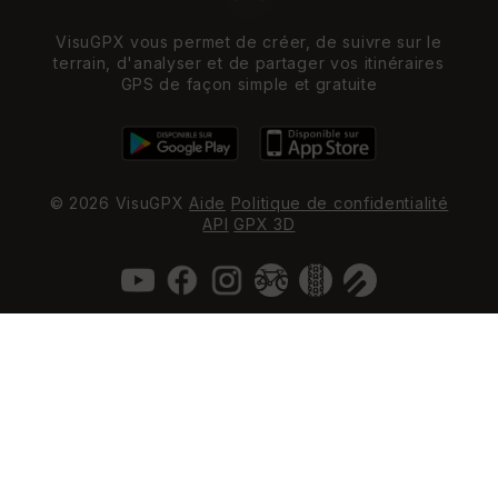
VisuGPX vous permet de créer, de suivre sur le
terrain, d'analyser et de partager vos itinéraires
GPS de façon simple et gratuite
© 2026 VisuGPX
Aide
Politique de confidentialité
API
GPX 3D