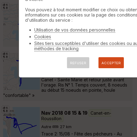
Mouillage, et repas à Ste Marie
Vous pouvez à tout moment modifier ce choix ou obten
Canet-
informations sur ces cookies sur la page des condition
en-Roussillon
d'utilisation du service :
Autre
14 km
Utilisation de vos données personnelles
Sortie "repas au mouillage". Vents ENE le
matin (7-8 Nds) tournant ESE l'AM (12-13
Cookies
Nds). Orages prévus en soirée ... »
Sites tiers succeptibles d'utiliser des cookies ou a
méthodes de tracking
Nav 2018 05 27 après midi
Canet-en-
REFUSER
ACCEPTER
Roussillon
Autre
34 km
Canet - Sainte Marie et retour juste avant
l'orage. Ris N° 1. Temps couvert, 8 noeuds
au début 15 noeuds en pointe, houle
"confortable" »
Nav 2018 08 15 & 19
Canet-en-
Roussillon
Autre
27 km
Trace 2: 15/08 - Fête des pécheurs - Au