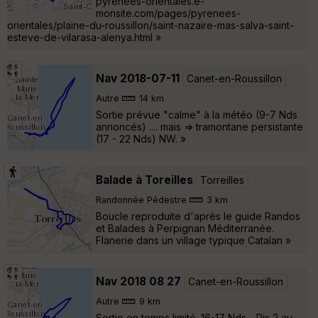
pyrenees-orientales.e-
monsite.com/pages/pyrenees-
orientales/plaine-du-roussillon/saint-nazaire-mas-salva-saint-
esteve-de-vilarasa-alenya.html »
Nav 2018-07-11
Canet-en-Roussillon
Autre
14 km
Sortie prévue "calme" à la météo (9-7 Nds
annoncés) .... mais => tramontane persistante
(17 - 22 Nds) NW. »
Balade à Toreilles
Torreilles
Randonnée Pédestre
3 km
Boucle reproduite d'après le guide Randos
et Balades à Perpignan Méditerranée.
Flanerie dans un village typique Catalan »
Nav 2018 08 27
Canet-en-Roussillon
Autre
9 km
Sortie en temps limité. 16-17 Nds - Ris 2 au