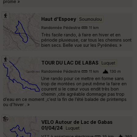
prome »
Haut d'Espoey
Soumoulou
Randonnée Pédestre
11 km
Très facile rando, à faire en hiver et en
période pluvieuse, car tous les chemins sont
bien secs. Belle vue sur les Pyrénées. »
TOUR DU LAC DE LABAS
Luquet
Randonnée Pédestre
11 km
130 m
Une rando pour ce mettre en forme sans
trop de montées on peut même la faire en
courent si le cœur vous endit très bon
chemin ,cite agréable dommage pas trop
d’eau en ce moment ,c’est la fin de l’été balade de printemps
ou d'hiver . »
VELO Autour de Lac de Gabas
01/04/24
Luquet
VTT à assistance électrique
35 km
360