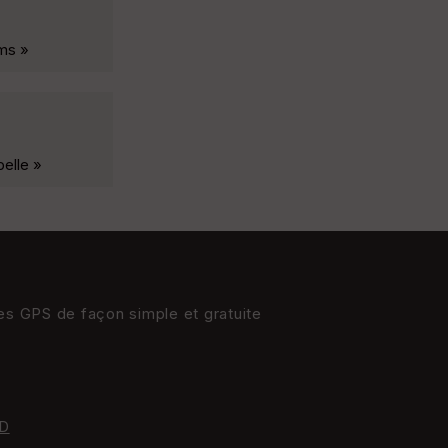
kms »
pelle »
res GPS de façon simple et gratuite
D