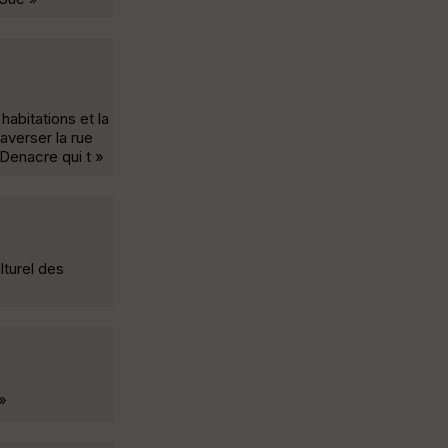
abitations et la
raverser la rue
 Denacre qui t »
lturel des
 »