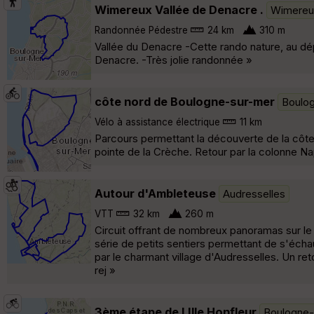
Wimereux Vallée de Denacre .
Wimereu
Randonnée Pédestre
24 km
310 m
Vallée du Denacre -Cette rando nature, au dé
Denacre. -Très jolie randonnée »
côte nord de Boulogne-sur-mer
Boulo
Vélo à assistance électrique
11 km
Parcours permettant la découverte de la côte
pointe de la Crèche. Retour par la colonne Na
Autour d'Ambleteuse
Audresselles
VTT
32 km
260 m
Circuit offrant de nombreux panoramas sur le l
série de petits sentiers permettant de s'écha
par le charmant village d'Audresselles. Un reto
rej »
3ème étape de LIlle Honfleur
Boulogne-