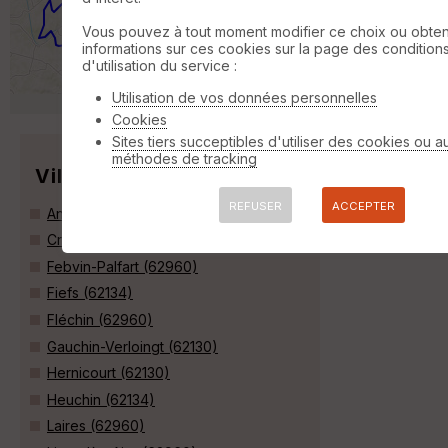
Randonnée Equestre
29 km
270 m
Vous pouvez à tout moment modifier ce choix ou obten
Accessible aux attelages Attention plusieurs
informations sur ces cookies sur la page des condition
chemins labourés,nous pouvons toujours
d'utilisation du service :
passer raccourci possible pour faire 25 kms
»
Utilisation de vos données personnelles
Cookies
Sites tiers succeptibles d'utiliser des cookies ou a
méthodes de tracking
Villes
REFUSER
ACCEPTER
Anvin (62134)
Croix-en-Ternois (62130)
Febvin-Palfart (62960)
Fiefs (62134)
Fléchin (62960)
Gauchin-Verloingt (62130)
Hernicourt (62130)
Heuchin (62134)
Laires (62960)