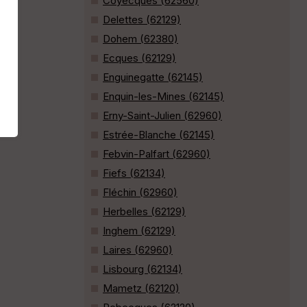
Coyecques (62560)
Delettes (62129)
Dohem (62380)
Ecques (62129)
Enguinegatte (62145)
Enquin-les-Mines (62145)
Erny-Saint-Julien (62960)
Estrée-Blanche (62145)
Febvin-Palfart (62960)
Fiefs (62134)
Fléchin (62960)
Herbelles (62129)
Inghem (62129)
Laires (62960)
Lisbourg (62134)
Mametz (62120)