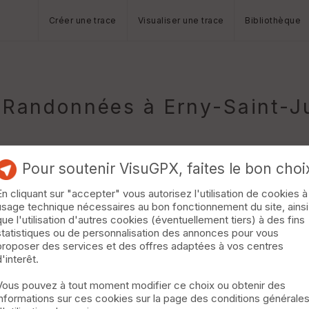
Créer une trace
Visualiser une trace
Bibliothèque
Randonnées à Erny-Saint-Ju
Pour soutenir VisuGPX, faites le bon choi
En cliquant sur "accepter" vous autorisez l'utilisation de cookies à
usage technique nécessaires au bon fonctionnement du site, ainsi
que l'utilisation d'autres cookies (éventuellement tiers) à des fins
statistiques ou de personnalisation des annonces pour vous
proposer des services et des offres adaptées à vos centres
d'interêt.
Vous pouvez à tout moment modifier ce choix ou obtenir des
informations sur ces cookies sur la page des conditions générale