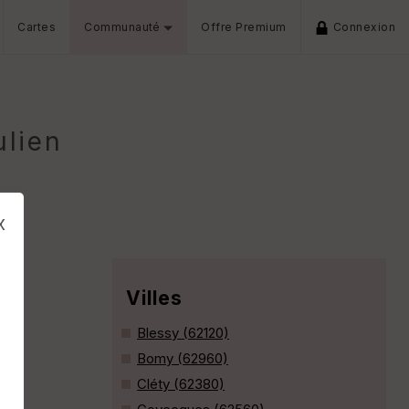
Cartes
Communauté
Offre Premium
Connexion
lien
x
Villes
Blessy (62120)
Bomy (62960)
Cléty (62380)
s