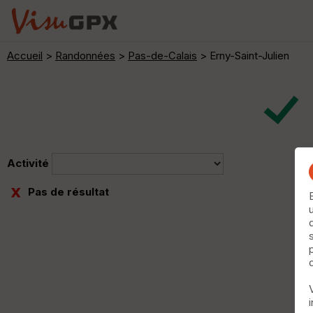
Accueil
>
Randonnées
>
Pas-de-Calais
> Erny-Saint-Julien
Activité
Pas de résultat