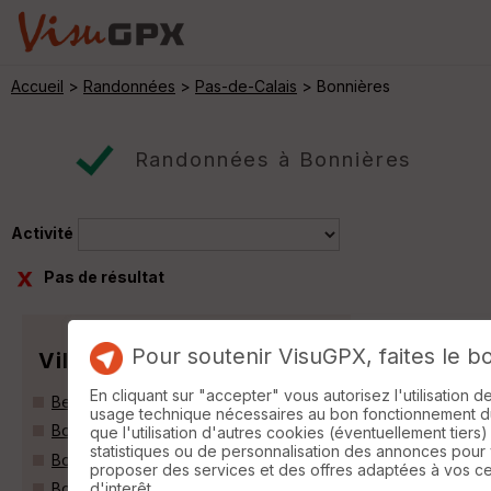
Accueil
>
Randonnées
>
Pas-de-Calais
> Bonnières
Randonnées à Bonnières
Activité
Pas de résultat
Pour soutenir VisuGPX, faites le b
Villes
En cliquant sur "accepter" vous autorisez l'utilisation 
Beauvoir-Wavans (62390)
usage technique nécessaires au bon fonctionnement du 
Bonnières (62270)
que l'utilisation d'autres cookies (éventuellement tiers)
statistiques ou de personnalisation des annonces pour
Boubers-sur-Canche (62270)
proposer des services et des offres adaptées à vos c
d'interêt.
Bouquemaison (80600)