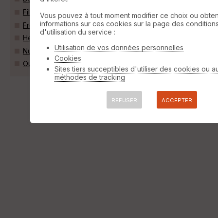
Fillièvres (62770)
Vous pouvez à tout moment modifier ce choix ou obten
informations sur ces cookies sur la page des condition
Frévent (62270)
d'utilisation du service :
Hem-Hardinval (80600)
Utilisation de vos données personnelles
Nuncq-Hautecôte (62270)
Cookies
Outrebois (80600)
Sites tiers succeptibles d'utiliser des cookies ou a
méthodes de tracking
REFUSER
ACCEPTER