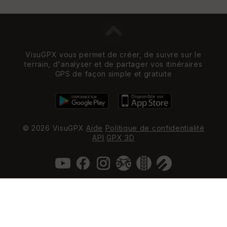
VisuGPX vous permet de créer, de suivre sur le
terrain, d'analyser et de partager vos itinéraires
GPS de façon simple et gratuite
© 2026 VisuGPX
Aide
Politique de confidentialité
API
GPX 3D