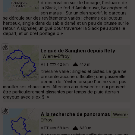
d'observation sur : le bocage, l'estuaire de
la Slack, le fort d'Ambleteuse, Bazinghen et
son marais... Sur un plan sportif, le parcours
se déroule sur des revêtements variés : chemins caillouteux,
herbeux, single dans du sable damé et un peu de bitume sur le
retour. A signaler, un gué pour traverser la Slack peu après le
départ, et un bref portage p »
Le gué de Sanghen depuis Réty
Wierre-Effroy
VTT
42 km
410 m
Itinéraire varié : singles et pistes. Le gué ne
présente aucune difficulté ; une passerelle
permet de l'éviter lorsque l'on ne veut pas
mouiller ses chaussures. Attention aux descentes qui peuvent
être particulièrement glissantes par temps de pluie (terrain
crayeux avec silex !). »
A la recherche de panoramas
Wierre-
Effroy
VTT
58 km
630 m
Au programme : pistes caillouteuses, singles,