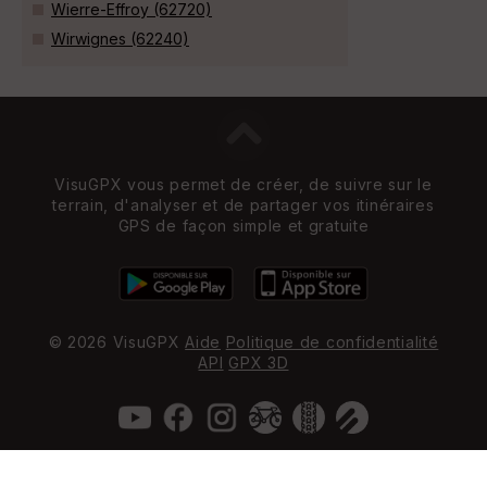
Wierre-Effroy (62720)
Wirwignes (62240)
VisuGPX vous permet de créer, de suivre sur le
terrain, d'analyser et de partager vos itinéraires
GPS de façon simple et gratuite
© 2026 VisuGPX
Aide
Politique de confidentialité
API
GPX 3D