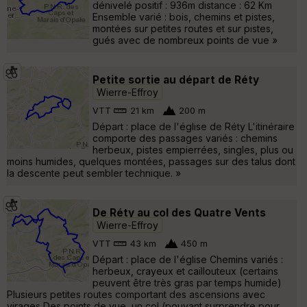
dénivelé positif : 936m distance : 62 Km
Ensemble varié : bois, chemins et pistes,
montées sur petites routes et sur pistes,
gués avec de nombreux points de vue »
Petite sortie au départ de Réty
Wierre-Effroy
VTT
21 km
200 m
Départ : place de l'église de Réty L'itinéraire
comporte des passages variés : chemins
herbeux, pistes empierrées, singles, plus ou
moins humides, quelques montées, passages sur des talus dont
la descente peut sembler technique. »
De Réty au col des Quatre Vents
Wierre-Effroy
VTT
43 km
450 m
Départ : place de l'église Chemins variés :
herbeux, crayeux et caillouteux (certains
peuvent être très gras par temps humide)
Plusieurs petites routes comportant des ascensions avec
virages Des points de vue, un col (pouvant surprendre pour