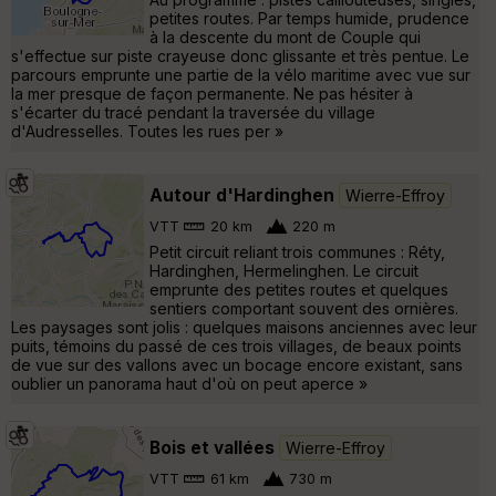
petites routes. Par temps humide, prudence
à la descente du mont de Couple qui
s'effectue sur piste crayeuse donc glissante et très pentue. Le
parcours emprunte une partie de la vélo maritime avec vue sur
la mer presque de façon permanente. Ne pas hésiter à
s'écarter du tracé pendant la traversée du village
d'Audresselles. Toutes les rues per »
Autour d'Hardinghen
Wierre-Effroy
VTT
20 km
220 m
Petit circuit reliant trois communes : Réty,
Hardinghen, Hermelinghen. Le circuit
emprunte des petites routes et quelques
sentiers comportant souvent des ornières.
Les paysages sont jolis : quelques maisons anciennes avec leur
puits, témoins du passé de ces trois villages, de beaux points
de vue sur des vallons avec un bocage encore existant, sans
oublier un panorama haut d'où on peut aperce »
Bois et vallées
Wierre-Effroy
VTT
61 km
730 m