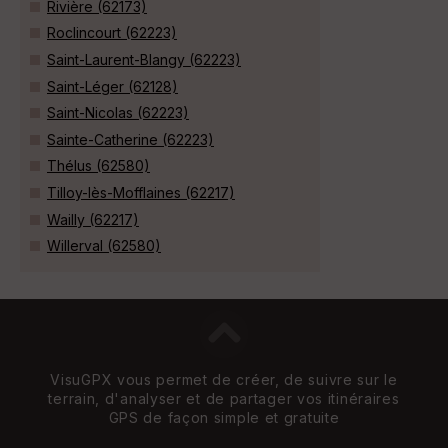
Rivière (62173)
Roclincourt (62223)
Saint-Laurent-Blangy (62223)
Saint-Léger (62128)
Saint-Nicolas (62223)
Sainte-Catherine (62223)
Thélus (62580)
Tilloy-lès-Mofflaines (62217)
Wailly (62217)
Willerval (62580)
VisuGPX vous permet de créer, de suivre sur le
terrain, d'analyser et de partager vos itinéraires
GPS de façon simple et gratuite