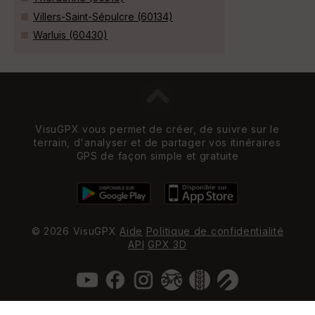
Villers-Saint-Sépulcre (60134)
Warluis (60430)
VisuGPX vous permet de créer, de suivre sur le
terrain, d'analyser et de partager vos itinéraires
GPS de façon simple et gratuite
© 2026 VisuGPX
Aide
Politique de confidentialité
API
GPX 3D