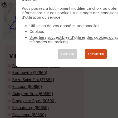
2023-06-06 autour de la boutonnière
Vous pouvez à tout moment modifier ce choix ou obten
de Bray
Villers-sur-Trie
informations sur ces cookies sur la page des condition
d'utilisation du service :
VTT
64 km
680 m
Joli parcours au départ de Flavacourt vers le
Utilisation de vos données personnelles
Beauvaisis et en passant par la boutonnière
Cookies
du pays de Bray »
Sites tiers succeptibles d'utiliser des cookies ou a
méthodes de tracking
REFUSER
ACCEPTER
Villes
Bazincourt-sur-Epte (27140)
Bernouville (27660)
Bézu-Saint-Éloi (27660)
Blacourt (60650)
Cuigy-en-Bray (60850)
Éragny-sur-Epte (60590)
Espaubourg (60650)
Flavacourt (60590)