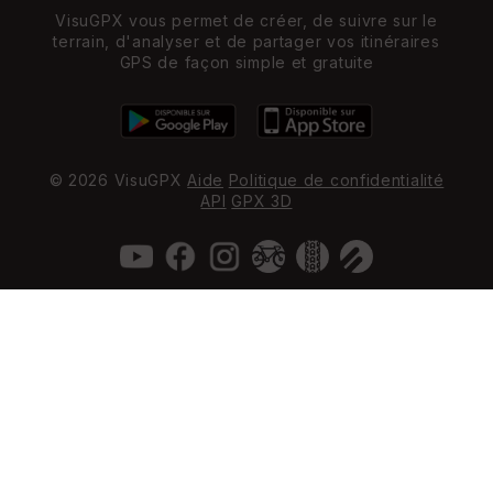
VisuGPX vous permet de créer, de suivre sur le
terrain, d'analyser et de partager vos itinéraires
GPS de façon simple et gratuite
© 2026 VisuGPX
Aide
Politique de confidentialité
API
GPX 3D