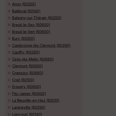
Angy (60250)
Bailleval (60140)
Balagny-sur-Thérain (60250)
Breuil-le-Sec (60600)
Breuil-le-Vert (60600)
Bury (60250)
Cambronne-lès-Clermont (60290)
Cauffry (60290)
Cires-lès-Mello (60660)
Clermont (60600)
Cramoisy (60660)
Creil (60100)
Erquery (60600)
Fitz-James (60600)
La Neuville-en-Hez (60510)
Laigneville (60290)
Liancourt (60140)