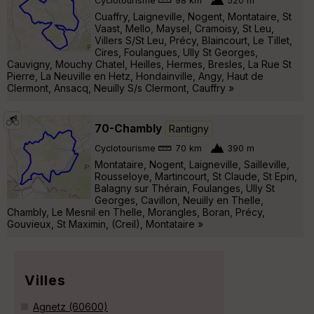
Cyclotourisme
98 km
520 m
Cuaffry, Laigneville, Nogent, Montataire, St
Vaast, Mello, Maysel, Cramoisy, St Leu,
Villers S/St Leu, Précy, Blaincourt, Le Tillet,
Cires, Foulangues, Ully St Georges,
Cauvigny, Mouchy Chatel, Heilles, Hermes, Bresles, La Rue St
Pierre, La Neuville en Hetz, Hondainville, Angy, Haut de
Clermont, Ansacq, Neuilly S/s Clermont, Cauffry »
70-Chambly
Rantigny
Cyclotourisme
70 km
390 m
Montataire, Nogent, Laigneville, Sailleville,
Rousseloye, Martincourt, St Claude, St Epin,
Balagny sur Thérain, Foulanges, Ully St
Georges, Cavillon, Neuilly en Thelle,
Chambly, Le Mesnil en Thelle, Morangles, Boran, Précy,
Gouvieux, St Maximin, (Creil), Montataire »
Villes
Agnetz (60600)