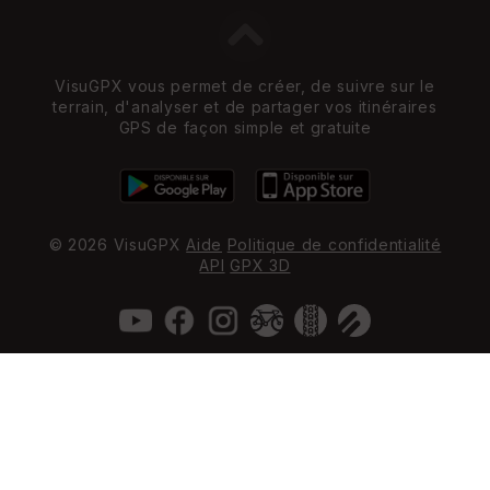
VisuGPX vous permet de créer, de suivre sur le
terrain, d'analyser et de partager vos itinéraires
GPS de façon simple et gratuite
© 2026 VisuGPX
Aide
Politique de confidentialité
API
GPX 3D