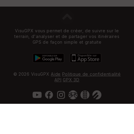
VisuGPX vous permet de créer, de suivre sur le
terrain, d'analyser et de partager vos itinéraires
GPS de façon simple et gratuite
© 2026 VisuGPX
Aide
Politique de confidentialité
API
GPX 3D