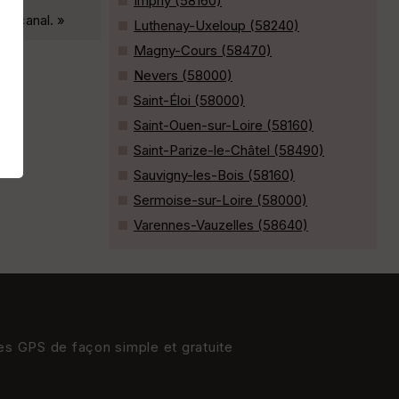
Imphy (58160)
du canal. »
Luthenay-Uxeloup (58240)
Magny-Cours (58470)
Nevers (58000)
Saint-Éloi (58000)
Saint-Ouen-sur-Loire (58160)
Saint-Parize-le-Châtel (58490)
Sauvigny-les-Bois (58160)
Sermoise-sur-Loire (58000)
Varennes-Vauzelles (58640)
res GPS de façon simple et gratuite