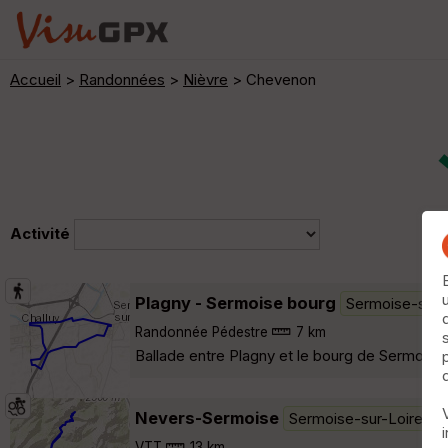
Accueil
>
Randonnées
>
Nièvre
> Chevenon
Activité
Plagny - Sermoise bourg
Sermoise-sur-
Randonnée Pédestre
7 km
Ballade entre Plagny et le bourg de Sermoise.
Nevers-Sermoise
Sermoise-sur-Loire
VTT
13 km