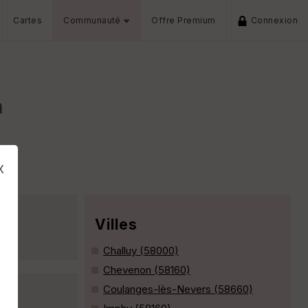
Cartes
Communauté
Offre Premium
Connexion
n
x
Villes
Challuy (58000)
Chevenon (58160)
Coulanges-lès-Nevers (58660)
s