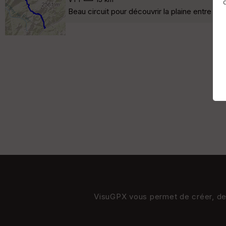
Beau circuit pour découvrir la plaine entre Se
VisuGPX vous permet de créer, de s