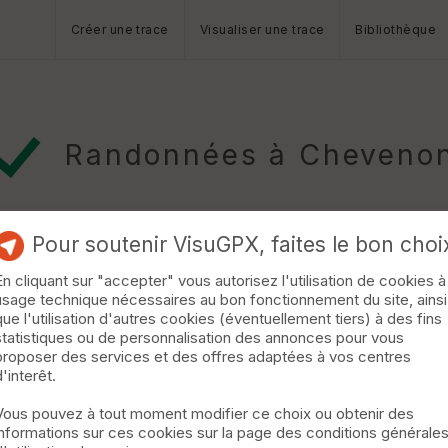
Créer une trace
Visualiser une trace
Bibliothèque
Randonnées à Cheveno
Pour soutenir VisuGPX, faites le bon choi
En cliquant sur "accepter" vous autorisez l'utilisation de cookies à
usage technique nécessaires au bon fonctionnement du site, ainsi
Loire
que l'utilisation d'autres cookies (éventuellement tiers) à des fins
statistiques ou de personnalisation des annonces pour vous
 Prendre garde en bordure de la route à l'entrée du bourg. »
proposer des services et des offres adaptées à vos centres
d'interêt.
Vous pouvez à tout moment modifier ce choix ou obtenir des
informations sur ces cookies sur la page des conditions générale