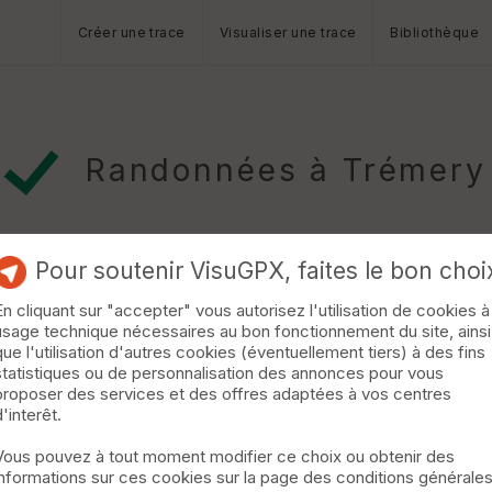
Créer une trace
Visualiser une trace
Bibliothèque
Randonnées à Trémery
Pour soutenir VisuGPX, faites le bon choi
En cliquant sur "accepter" vous autorisez l'utilisation de cookies à
usage technique nécessaires au bon fonctionnement du site, ainsi
que l'utilisation d'autres cookies (éventuellement tiers) à des fins
statistiques ou de personnalisation des annonces pour vous
rêts et grands espaces est idéal pour la pratique de la randonnée 
proposer des services et des offres adaptées à vos centres
e nature intacte et un patrimoine riche. Les circuits de difficulté
d'interêt.
lles. Ils sont balisés et entretenus par l\'association Rand\'Haut 
Vous pouvez à tout moment modifier ce choix ou obtenir des
informations sur ces cookies sur la page des conditions générale