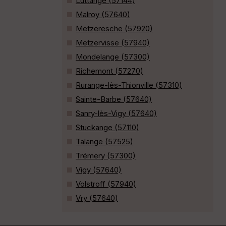
Luttange (57144)
Malroy (57640)
Metzeresche (57920)
Metzervisse (57940)
Mondelange (57300)
Richemont (57270)
Rurange-lès-Thionville (57310)
Sainte-Barbe (57640)
Sanry-lès-Vigy (57640)
Stuckange (57110)
Talange (57525)
Trémery (57300)
Vigy (57640)
Volstroff (57940)
Vry (57640)