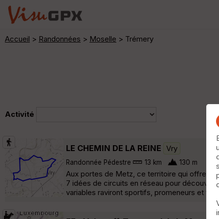
Accueil
>
Randonnées
>
Moselle
> Trémery
Activité
LE CHEMIN DE LA REINE
Vry
Randonnée Pédestre
13 km
130 m
Aux portes de Metz, ce territoire qui offre fo
7 idées de circuits en réseau pour découvrir un
variables raviront sportifs, promeneurs et fami