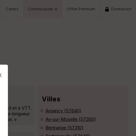
Cartes
Communauté
Offre Premium
Connexion
x
Villes
à pied et à VTT.
Argancy (57640)
 et de longueur
Ay-sur-Moselle (57300)
Chemin. »
Bertrange (57310)
s