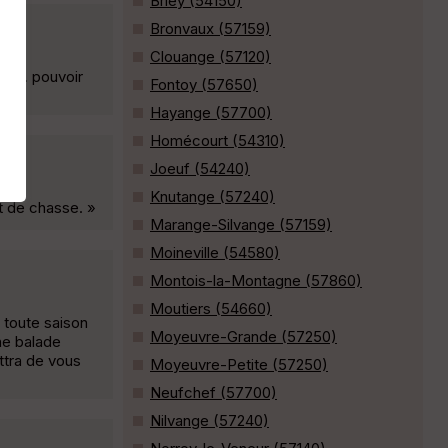
Briey (54150)
Bronvaux (57159)
Clouange (57120)
l.... pouvoir
Fontoy (57650)
Hayange (57700)
Homécourt (54310)
Joeuf (54240)
Knutange (57240)
et de chasse. »
Marange-Silvange (57159)
Moineville (54580)
Montois-la-Montagne (57860)
Moutiers (54660)
 toute saison
Moyeuvre-Grande (57250)
Une balade
ttra de vous
Moyeuvre-Petite (57250)
Neufchef (57700)
Nilvange (57240)