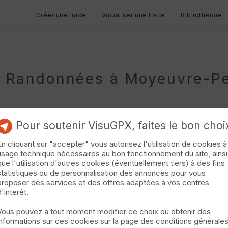
Créer une trace
Visualiser une trace
Bibliothèque
Randonnées à Moyeuvre-Pe
Pour soutenir VisuGPX, faites le bon choi
En cliquant sur "accepter" vous autorisez l'utilisation de cookies à
usage technique nécessaires au bon fonctionnement du site, ainsi
que l'utilisation d'autres cookies (éventuellement tiers) à des fins
statistiques ou de personnalisation des annonces pour vous
 spécialités locales : singles, parties roulantes, forets et friches 
proposer des services et des offres adaptées à vos centres
info : tout se fait sur sentier, donc n'hésitez pas à jardiner un p
d'interêt.
 ruisseau se font sur des paserelles : pas de crapahutage les pi
Vous pouvez à tout moment modifier ce choix ou obtenir des
informations sur ces cookies sur la page des conditions générale