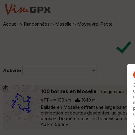
Accueil
>
Randonnées
>
Moselle
> Moyeuvre-Petite
Activité
100 bornes en Moselle
Ranguevaux
VTT
100 km
1840 m
Ballade en Moselle offrant une large palette des
grimpettes et courtes descentes ludiques. Pour 
perdiez. De même tous les franchissements de
Au km 55 e »