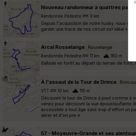
Nouveau randonneur à quattres patte
Randonnée Pédestre
9 km
Depuis l'acquisition de notre husky, nous en 
garder une trace de nos circuit est idéal »
Arcal Rosselange
Rosselange
Randonnée Pédestre
11 km
180 m
Ballade en forêt au départ du terrain de foot,
À l'assaut de la Tour de Drince
Roncou
VTT
10 km
110 m
Découvrir la tour de Drince à pied comme à vé
venez pour découvrir la vue époustouflante du 
accessible à tout âge sans trop d'effort un 
aérer et d'en pre »
57 - Moyeuvre-Grande et ses alentou