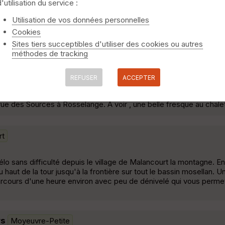
d'utilisation du service :
s
Joeuf
Utilisation de vos données personnelles
Cookies
profitons pour découvrir notre région que nous connaissons trés ma
Sites tiers succeptibles d'utiliser des cookies ou autres
méthodes de tracking
REFUSER
ACCEPTER
 rue des Sources à Rosselange. A voir , une belle fresque au chal
rt
lo sans difficulté depuis le village de Malancourt la montagne. En
haut de la tour jusqu'à la frontière sur tout le bassin mosellan. 
parcours d'une heure environ avec peu de dénivelé qui vous perme
rs
Moyeuvre-Petite