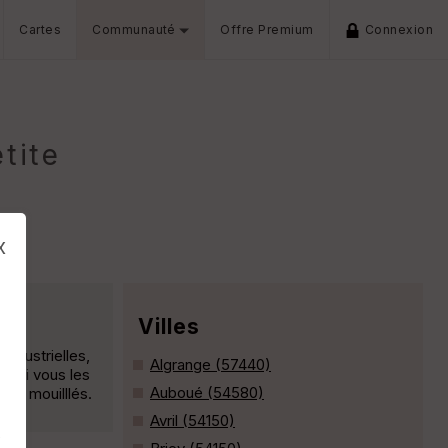
Cartes
Communauté
Offre Premium
Connexion
tite
x
Villes
industrielles,
Algrange (57440)
eu si vous les
Auboué (54580)
eds mouilllés.
Avril (54150)
s