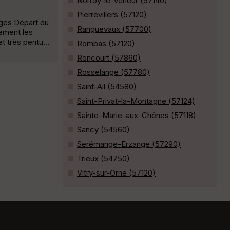
Norroy-le-Veneur (57140)
Pierrevillers (57120)
ages Départ du
Ranguevaux (57700)
ement les
t très pentu...
Rombas (57120)
Roncourt (57860)
Rosselange (57780)
Saint-Ail (54580)
Saint-Privat-la-Montagne (57124)
Sainte-Marie-aux-Chênes (57118)
Sancy (54560)
Serémange-Erzange (57290)
Trieux (54750)
Vitry-sur-Orne (57120)