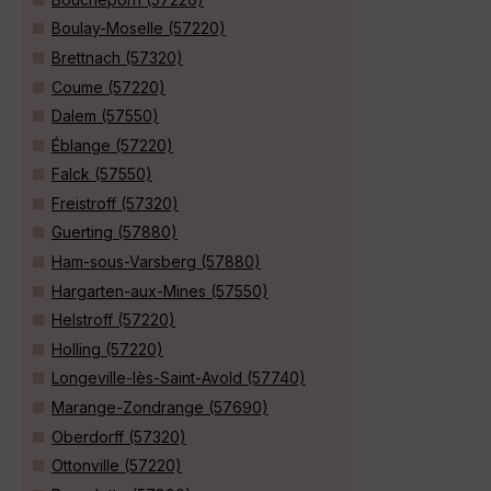
Boulay-Moselle (57220)
Brettnach (57320)
Coume (57220)
Dalem (57550)
Éblange (57220)
Falck (57550)
Freistroff (57320)
Guerting (57880)
Ham-sous-Varsberg (57880)
Hargarten-aux-Mines (57550)
Helstroff (57220)
Holling (57220)
Longeville-lès-Saint-Avold (57740)
Marange-Zondrange (57690)
Oberdorff (57320)
Ottonville (57220)