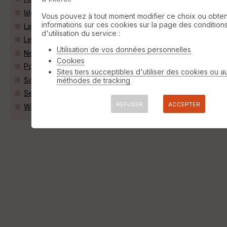
Isles-sur-Suippe (51110)
Vous pouvez à tout moment modifier ce choix ou obten
informations sur ces cookies sur la page des condition
Lavannes (51110)
d'utilisation du service :
Le Châtelet-sur-Retourne (08300)
Utilisation de vos données personnelles
Neuflize (08300)
Cookies
Pontfaverger-Moronvilliers (51490)
Sites tiers succeptibles d'utiliser des cookies ou a
Saint-Masmes (51490)
méthodes de tracking
Selles (51490)
REFUSER
ACCEPTER
Warmeriville (51110)