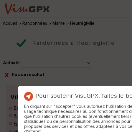
Accueil
>
Randonnées
>
Marne
> Heutrégiville
Randonnées à Heutrégiville
Activité
Pas de résultat
Pour soutenir VisuGPX, faites le b
Villes
En cliquant sur "accepter" vous autorisez l'utilisation 
Bazancourt (51110)
usage technique nécessaires au bon fonctionnement du 
Beine-Nauroy (51490)
que l'utilisation d'autres cookies (éventuellement tiers)
statistiques ou de personnalisation des annonces pour
Époye (51490)
proposer des services et des offres adaptées à vos c
d'interêt.
Heutrégiville (51110)