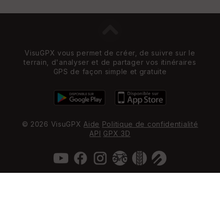
VisuGPX vous permet de créer, de suivre sur le
terrain, d'analyser et de partager vos itinéraires
GPS de façon simple et gratuite
© 2026 VisuGPX
Aide
Politique de confidentialité
API
GPX 3D