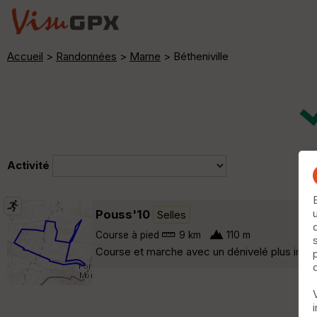
Accueil
>
Randonnées
>
Marne
> Bétheniville
Activité
Pouss'10
Selles
Course à pied
9 km
110 m
Course et marche avec un dénivelé plus import