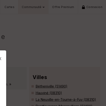
Cartes
Communauté
Offre Premium
Connexion
le
x
Villes
rivée. »
Bétheniville (51490)
Hauviné (08310)
La Neuville-en-Tourne-à-Fuy (08310)
s