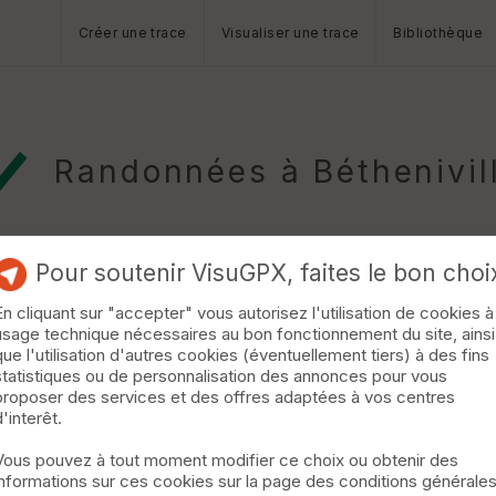
Créer une trace
Visualiser une trace
Bibliothèque
Randonnées à Béthenivil
Pour soutenir VisuGPX, faites le bon choi
En cliquant sur "accepter" vous autorisez l'utilisation de cookies à
usage technique nécessaires au bon fonctionnement du site, ainsi
que l'utilisation d'autres cookies (éventuellement tiers) à des fins
statistiques ou de personnalisation des annonces pour vous
ant que la Pouss'7 avec un ravitaillement à mi-parcours et à l'ar
proposer des services et des offres adaptées à vos centres
d'interêt.
Vous pouvez à tout moment modifier ce choix ou obtenir des
informations sur ces cookies sur la page des conditions générale