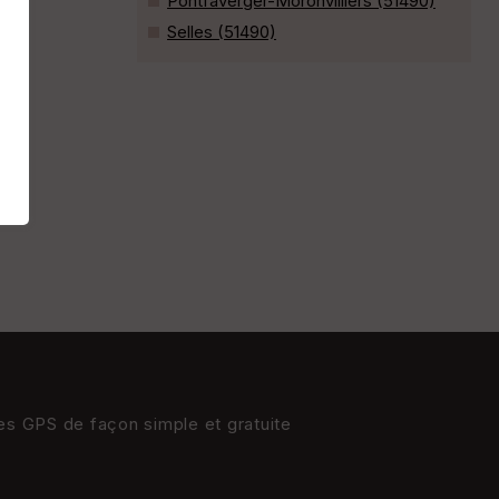
Pontfaverger-Moronvilliers (51490)
Selles (51490)
res GPS de façon simple et gratuite