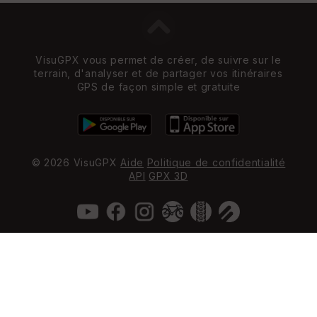
VisuGPX vous permet de créer, de suivre sur le
terrain, d'analyser et de partager vos itinéraires
GPS de façon simple et gratuite
© 2026 VisuGPX
Aide
Politique de confidentialité
API
GPX 3D