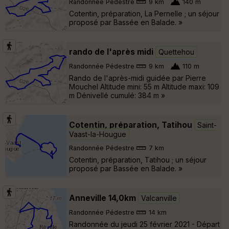
Randonnée Pédestre
9 km
140 m
Cotentin, préparation, La Pernelle ; un séjour
proposé par Bassée en Balade. »
rando de l'après midi
Quettehou
Randonnée Pédestre
9 km
110 m
Rando de l'après-midi guidée par Pierre
Mouchel Altitude mini: 55 m Altitude maxi: 109
m Dénivellé cumulé: 384 m »
Cotentin, préparation, Tatihou
Saint-
Vaast-la-Hougue
Randonnée Pédestre
7 km
Cotentin, préparation, Tatihou ; un séjour
proposé par Bassée en Balade. »
Anneville 14,0km
Valcanville
Randonnée Pédestre
14 km
Randonnée du jeudi 25 février 2021 - Départ