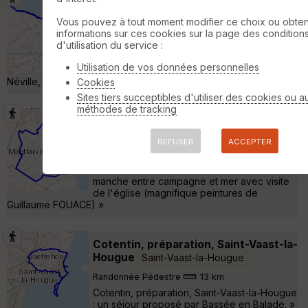
ER 2024-06-12 Barfleur
Vous pouvez à tout moment modifier ce choix ou obten
Valcanville
informations sur ces cookies sur la page des condition
Randonnée Pédestre
21 km
d'utilisation du service :
Départ de Barfleur Points de passage :
Utilisation de vos données personnelles
Capitainerie, Moulin de Crabec, Pointe de
Néville, Phare de Gatteville »
Cookies
Sites tiers succeptibles d'utiliser des cookies ou a
méthodes de tracking
Promenade autour de Monfarville
Manche
Valcanville
REFUSER
ACCEPTER
Randonnée Pédestre
8 km
Promenade autour de Monfarville dans la
manche entre campagne et mer avec visite
de l'église (magnifique peintures de
Guillaume FOUACE) »
Cotentin, préparation, Saint-Vaast-la-
Hougue
Saint-Vaast-la-Hougue
Randonnée Pédestre
13 km
Cotentin, préparation, Saint-Vaast-la-Hougue
; un séjour proposé par Bassée en Balade. »