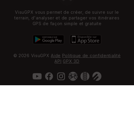
VisuGPX vous permet de créer, de suivre sur le
terrain, d'analyser et de partager vos itinéraires
GPS de façon simple et gratuite
© 2026 VisuGPX
Aide
Politique de confidentialité
API
GPX 3D