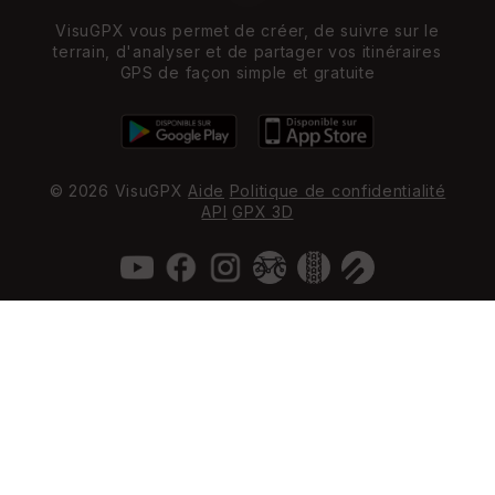
VisuGPX vous permet de créer, de suivre sur le
terrain, d'analyser et de partager vos itinéraires
GPS de façon simple et gratuite
© 2026 VisuGPX
Aide
Politique de confidentialité
API
GPX 3D