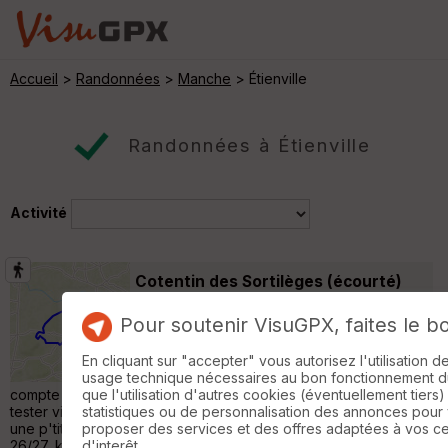
Accueil
>
Randonnées
>
Manche
> Étienville
Randonnées à Étienville
Activité
Cotentin des Sortilèges (écourté)
avec Maguy et Savane
Picauville
Pour soutenir VisuGPX, faites le b
Randonnée Pédestre
26 km
170 m
Projet initial :
En cliquant sur "accepter" vous autorisez l'utilisation 
www.visugpx.com/TWEIBCDDP5 Bon,
usage technique nécessaires au bon fonctionnement du 
compte tenu de mes petites erreurs (volontaire pour une :
que l'utilisation d'autres cookies (éventuellement tiers)
tester visuGPX en mode suivi de trace), j'ai finalement 'coupé'
statistiques ou de personnalisation des annonces pour
une p'tite partie pour rester dans ce que j'avais prévu (entre
proposer des services et des offres adaptées à vos c
26/27, kms 20.02-20.66). Météo : temps chaud, ouiiii mais le
d'interêt.