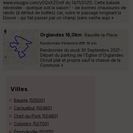
www.visugpx.com/y0QxXZOoIf du 14/11/2021). Cette balade
nécessite - quelque soit la saison ! - de bonnes chaussures de
rando (à défaut de bottes) car, outre le passage longeant la
Douve - qui fait passer par un champ (sans vache aujo »
Orglandes 16,0km
Rauville-la-Place
Randonnée Pédestre
16 km
Randonnée du jeudi 30 Septembre 2021 -
Départ du parking de l'Église d'Orglandes.
Circuit plat et propre sauf la chasse de la
Commune »
Villes
Baupte (50500)
Carquebut (50480)
Chef-du-Pont (50480)
Colomby (50700)
Émondeville (50310)