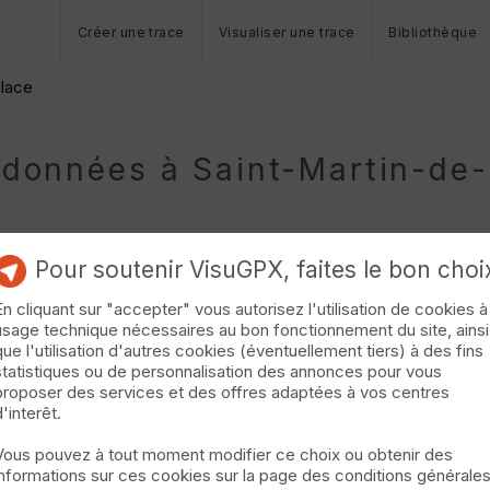
Créer une trace
Visualiser une trace
Bibliothèque
Place
données à Saint-Martin-de-
Pour soutenir VisuGPX, faites le bon choi
En cliquant sur "accepter" vous autorisez l'utilisation de cookies à
usage technique nécessaires au bon fonctionnement du site, ainsi
que l'utilisation d'autres cookies (éventuellement tiers) à des fins
statistiques ou de personnalisation des annonces pour vous
ut se compléter par le tour de l'étang et l'observation des isea
proposer des services et des offres adaptées à vos centres
d'interêt.
Vous pouvez à tout moment modifier ce choix ou obtenir des
informations sur ces cookies sur la page des conditions générale