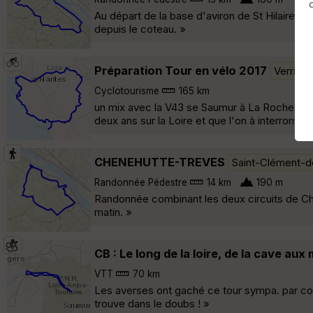
Au départ de la base d'aviron de St Hilaire St 
depuis le coteau. »
Préparation Tour en vélo 2017
Verrie
Cyclotourisme
165 km
un mix avec la V43 se Saumur à La Rochelle, O
deux ans sur la Loire et que l'on à interromp
CHENEHUTTE-TREVES
Saint-Clément-
Randonnée Pédestre
14 km
190 m
Randonnée combinant les deux circuits de Ch
matin. »
CB : Le long de la loire, de la cave aux
VTT
70 km
Les averses ont gaché ce tour sympa. par cont
trouve dans le doubs ! »