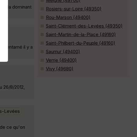
Meigné (49700)
s en la dominant
Rosiers-sur-Loire (49350)
Rou-Marson (49400)
Saint-Clément-des-Levées (49350)
Saint-Martin-de-la-Place (49160)
Saint-Philbert-du-Peuple (49160)
ur entamé il y a
Saumur (49400)
Verrie (49400)
Vivy (49680)
u 26/8/2012,
es-Levées
 de ce qu'on