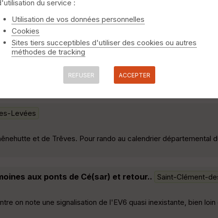
d'utilisation du service :
Florent, une jolie boucle pour découvrir la Loire en la longeant pui
Utilisation de vos données personnelles
Cookies
Sites tiers succeptibles d'utiliser des cookies ou autres
méthodes de tracking
n remonte avec la Vélodycée jusqu’à Saint-Nazaire et on fini le to
REFUSER
ACCEPTER
u à Angers, pour regagner Saumur »
des-Levées
ênehutte et de Trêves. Pour rando au calendrier départemental d
 moines aux ponts de Cé(sar) et retour..
Saint-Clément-d
re on note une signalisation de l'EV6 quasi inexistante, bien loin