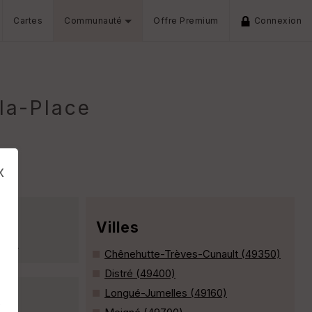
Cartes
Communauté
Offre Premium
Connexion
la-Place
x
Villes
ux. »
Chênehutte-Trèves-Cunault (49350)
Distré (49400)
Longué-Jumelles (49160)
s