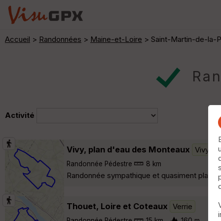
Accueil
>
Randonnées
>
Maine-et-Loire
> Saint-Martin-de-la-
Ran
Activité
Vivy, plan d'eau des Monteaux
Vivy
Randonnée Pédestre
8 km
Randonnée sympathique et quasiment plate. Pe
Thouet, Loire et Coteaux
Verrie
Randonnée Pédestre
15 km
160 m