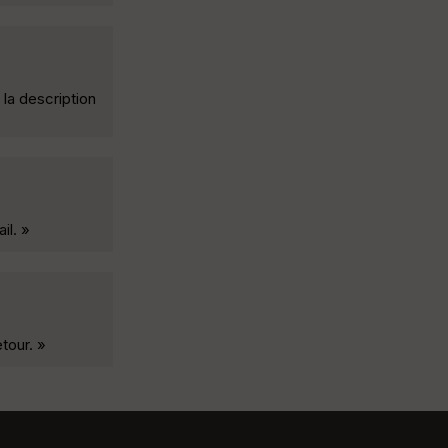
 la description
il. »
tour. »