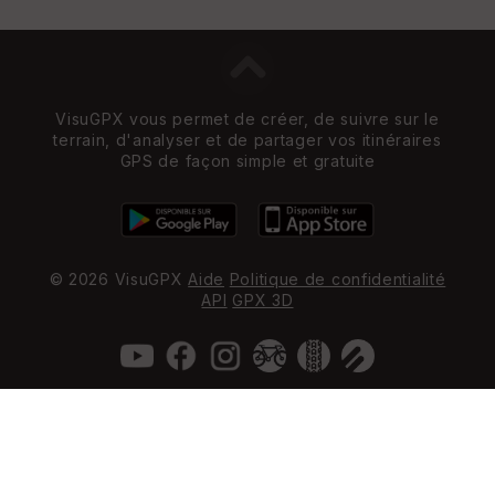
VisuGPX vous permet de créer, de suivre sur le
terrain, d'analyser et de partager vos itinéraires
GPS de façon simple et gratuite
© 2026 VisuGPX
Aide
Politique de confidentialité
API
GPX 3D