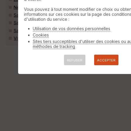
Neuillé (49680)
Vous pouvez à tout moment modifier ce choix ou obten
informations sur ces cookies sur la page des condition
Saint-Clément-des-Levées (49350)
d'utilisation du service :
Saint-Martin-de-la-Place (49160)
Utilisation de vos données personnelles
Saint-Philbert-du-Peuple (49160)
Cookies
Vivy (49680)
Sites tiers succeptibles d'utiliser des cookies ou a
méthodes de tracking
REFUSER
ACCEPTER