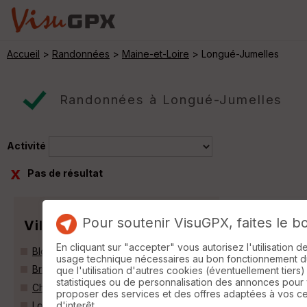
Accueil
>
Randonnées
>
Maine-et-Loire
> Longué-Jumelles
Randonnées à Longué-Jumelles
Activité
Pas de résultat
Pour soutenir VisuGPX, faites le b
Villes
En cliquant sur "accepter" vous autorisez l'utilisation 
Blou (49160)
usage technique nécessaires au bon fonctionnement du 
Brion (49250)
que l'utilisation d'autres cookies (éventuellement tiers)
statistiques ou de personnalisation des annonces pour
Chênehutte-Trèves-Cunault (49350)
proposer des services et des offres adaptées à vos c
d'interêt.
Longué-Jumelles (49160)