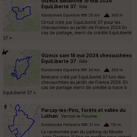
Gizeux dimanche 19 mai 2024
EquiLiberté 37
Rillé
Randonnée Equestre
25 km
300 m
Circuit créé par EquiLiberté 37 pour les
chevauchées au jardin de France 2024 En
cas de partage, merci de crédité EquiLiberté
37 »
Gizeux sam 18 mai 2024 chevauchées
EquiLiberte 37
Rillé
Randonnée Equestre
34 km
300 m
Itinéraire créé par EquiLiberté 37 lors des
chevauchées au jardin de France 2024. En
cas de partage merci de crédité la trace à
EquiLiberté 37 »
Parçay-les-Pins, forêts et vallée du
Lathan
Vernoil-le-Fourrier
Randonnée Pédestre
21 km
110 m
La randonnée part du parking du Musée
Jules Desbois (il faut en profiter pour visiter)