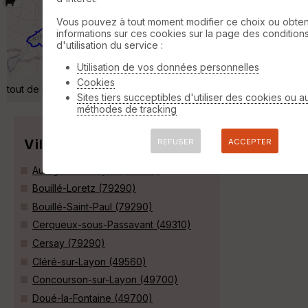
Trace jour 3 Trans Anjou 2023
Nueil-
sur-Layon
Vous pouvez à tout moment modifier ce choix ou obten
informations sur ces cookies sur la page des condition
Randonnée Equestre
20 km
100 m
d'utilisation du service :
La trace d'origine du jour 3 de la Trans Anjou
2023 est de 33 km. Nous l'avons raccourcie
Utilisation de vos données personnelles
à 20,7 km. Beau circuit mais un peu de route
Cookies
tout de même. »
Sites tiers succeptibles d'utiliser des cookies ou a
méthodes de tracking
Villes
REFUSER
ACCEPTER
Aubigné-sur-Layon (49540)
Bouillé-Loretz (79290)
Bouillé-Saint-Paul (79290)
Cerqueux-sous-Passavant (49310)
Cersay (79290)
Cléré-sur-Layon (49560)
Concourson-sur-Layon (49700)
Doué-la-Fontaine (49700)