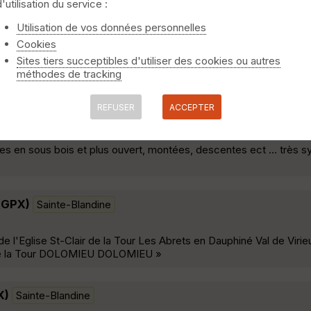
d'utilisation du service :
Utilisation de vos données personnelles
Cookies
asion des Poilus 2019. On recommande la descente de la Madone, 
Sites tiers succeptibles d'utiliser des cookies ou autres
le derrière Boul et Olive, le tour de Grand Bi pour digérer... »
méthodes de tracking
REFUSER
ACCEPTER
nce-Curtin
gles en sous bois et plus ouvert, montées, descentes ect ... très
(GPX)
Sainte-Blandine
e l'Eglise St-Clair de la Tour Les Abrets en Dauphiné Val de Vi
 de la Tour DOLOMIEU DOLOMIEU »
X)
Sainte-Blandine