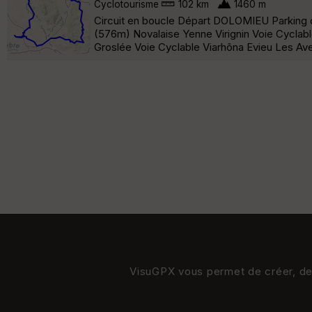
Cyclotourisme
102 km
1460 m
Circuit en boucle Départ DOLOMIEU Parking de
(576m) Novalaise Yenne Virignin Voie Cyclab
Groslée Voie Cyclable Viarhôna Evieu Les Av
VisuGPX vous permet de créer, de s