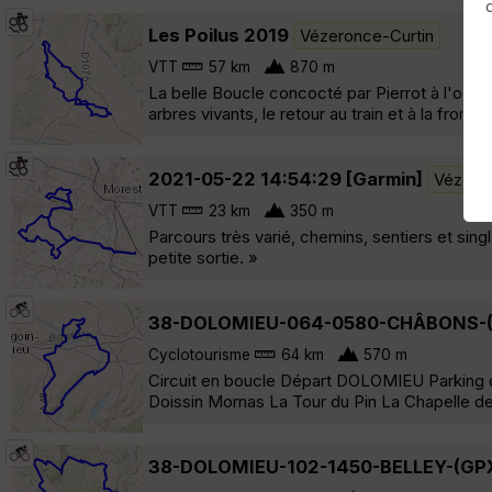
Les Poilus 2019
Vézeronce-Curtin
VTT
57 km
870 m
La belle Boucle concocté par Pierrot à l'occ
arbres vivants, le retour au train et à la fronta
2021-05-22 14:54:29 [Garmin]
Vézero
VTT
23 km
350 m
Parcours très varié, chemins, sentiers et sin
petite sortie. »
38-DOLOMIEU-064-0580-CHÂBONS-
Cyclotourisme
64 km
570 m
Circuit en boucle Départ DOLOMIEU Parking d
Doissin Mornas La Tour du Pin La Chapelle
38-DOLOMIEU-102-1450-BELLEY-(GP