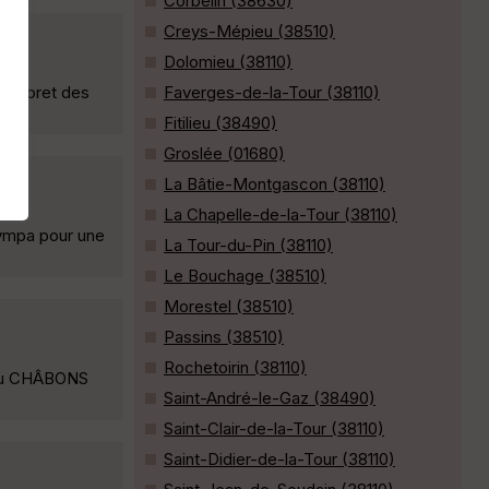
Corbelin (38630)
Creys-Mépieu (38510)
Dolomieu (38110)
la foret des
Faverges-de-la-Tour (38110)
Fitilieu (38490)
Groslée (01680)
La Bâtie-Montgascon (38110)
La Chapelle-de-la-Tour (38110)
 sympa pour une
La Tour-du-Pin (38110)
Le Bouchage (38510)
Morestel (38510)
Passins (38510)
Rochetoirin (38110)
rieu CHÂBONS
Saint-André-le-Gaz (38490)
Saint-Clair-de-la-Tour (38110)
Saint-Didier-de-la-Tour (38110)