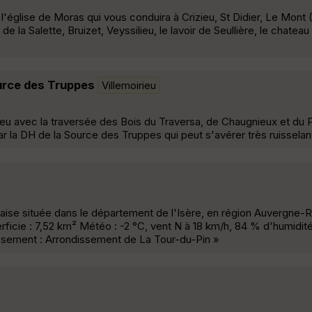
'église de Moras qui vous conduira à Crizieu, St Didier, Le Mont 
 la Salette, Bruizet, Veyssilieu, le lavoir de Seullière, le chateau
ource des Truppes
Villemoirieu
u avec la traversée des Bois du Traversa, de Chaugnieux et du P
ar la DH de la Source des Truppes qui peut s'avérer très ruisselan
aise située dans le département de l'Isère, en région Auvergne-
rficie : 7,52 km² Météo : -2 °C, vent N à 18 km/h, 84 % d'humidité
issement : Arrondissement de La Tour-du-Pin »