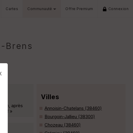
Cartes
Communauté
Offre Premium
Connexion
e-Brens
x
Villes
iman, après
Annoisin-Chatelans (38460)
e ! ! »
Bourgoin-Jallieu (38300)
Chozeau (38460)
s