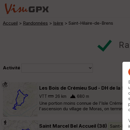
Accueil
>
Randonnées
>
Isère
> Saint-Hilaire-de-Brens
Ra
Activité
Les Bois de Crémieu Sud - DH de la S
VTT
26 km
680 m
Une portion moins connue de l'Isle Crémieu a
l'ascension du village de Moras, on termine pa
Saint Marcel Bel Accueil (38)
Saint-Mar