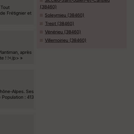
Siccieu-Saint-Julien-et-Carisieu
(38460)
(Tout
 de Frétignier et
Soleymieu (38460)
Trept (38460)
Vénérieu (38460)
Villemoirieu (38460)
lantiman, après
te ! !</p> »
Rhône-Alpes. Ses
 Population : 413