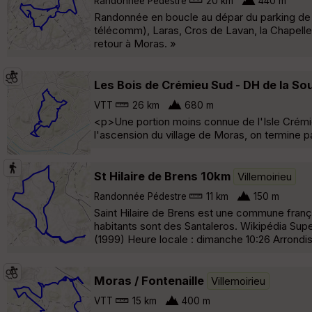
Randonnée Pédestre
20 km
440 m
Randonnée en boucle au dépar du parking de l
télécomm), Laras, Cros de Lavan, la Chapelle de
retour à Moras. »
Les Bois de Crémieu Sud - DH de la S
VTT
26 km
680 m
<p>Une portion moins connue de l'Isle Crémie
l'ascension du village de Moras, on termine p
St Hilaire de Brens 10km
Villemoirieu
Randonnée Pédestre
11 km
150 m
Saint Hilaire de Brens est une commune franç
habitants sont des Santaleros. Wikipédia Supe
(1999) Heure locale : dimanche 10:26 Arrond
Moras / Fontenaille
Villemoirieu
VTT
15 km
400 m