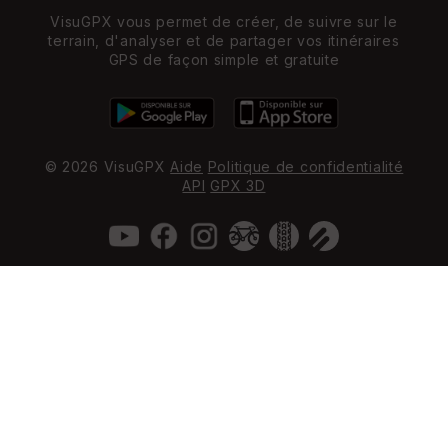
VisuGPX vous permet de créer, de suivre sur le
terrain, d'analyser et de partager vos itinéraires
GPS de façon simple et gratuite
© 2026 VisuGPX
Aide
Politique de confidentialité
API
GPX 3D