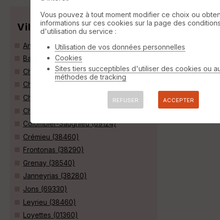
Vous pouvez à tout moment modifier ce choix ou obten
informations sur ces cookies sur la page des condition
Villes
d'utilisation du service :
Anthon (38280)
Utilisation de vos données personnelles
Cookies
Balan (01360)
Sites tiers succeptibles d'utiliser des cookies ou a
Chamagnieu (38460)
méthodes de tracking
Charvieu-Chavagneux (38230)
Chavanoz (38230)
REFUSER
ACCEPTER
Chozeau (38460)
Colombier-Saugnieu (69124)
Crémieu (38460)
Frontonas (38290)
Grenay (38540)
Janneyrias (38280)
Jons (69330)
Leyrieu (38460)
Loyettes (01360)