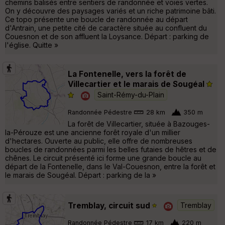
chemins balisés entre sentiers de randonnée et voies vertes.
On y découvre des paysages variés et un riche patrimoine bâti.
Ce topo présente une boucle de randonnée au départ
d'Antrain, une petite cité de caractère située au confluent du
Couesnon et de son affluent la Loysance. Départ : parking de
l'église. Quitte »
La Fontenelle, vers la forêt de
Villecartier et le marais de Sougéal
Saint-Rémy-du-Plain
Randonnée Pédestre
28 km
350 m
La forêt de Villecartier, située à Bazouges-
la-Pérouze est une ancienne forêt royale d'un millier
d'hectares. Ouverte au public, elle offre de nombreuses
boucles de randonnées parmi les belles futaies de hêtres et de
chênes. Le circuit présenté ici forme une grande boucle au
départ de la Fontenelle, dans le Val-Couesnon, entre la forêt et
le marais de Sougéal. Départ : parking de la »
Tremblay, circuit sud
Tremblay
Randonnée Pédestre
17 km
220 m