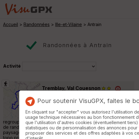
Accueil
>
Randonnées
>
Ille-et-Vilaine
> Antrain
Randonnées à Antrain
Activité
Tremblay, Val Couesnon
Tremblay
Pour soutenir VisuGPX, faites le b
Randonnée Pédestre
29 km
440 m
Au nord du département d'Ille et Vilaine, le
En cliquant sur "accepter" vous autorisez l'utilisation 
Pays de Couesnon Marche de Bretagne,
usage technique nécessaires au bon fonctionnement du 
regroupe près de 400 km de chemins balisés avec les sentiers
que l'utilisation d'autres cookies (éventuellement tiers)
de randonnée et les voies vertes. On y découvre des
statistiques ou de personnalisation des annonces pour
paysages bocagers très variés et un riche patrimoine bâti. Ce
proposer des services et des offres adaptées à vos c
topo présente une boucle de randonnée au départ de
d'interêt.