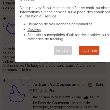
Tremblay, un petit bourg du Val Couesnon situé entre le Grand
Bois du Pontavice »
Vous pouvez à tout moment modifier ce choix ou obten
informations sur ces cookies sur la page des condition
d'utilisation du service :
Tremblay, la balade à Louis
Utilisation de vos données personnelles
Tremblay
Cookies
Sites tiers succeptibles d'utiliser des cookies ou a
Randonnée Pédestre
16 km
190 m
méthodes de tracking
Le Pays de Couesnon - Marche de
Bretagne, offre un beau réseau de sentiers
entre bocage et patrimoine. Cette randonnée reprend la
REFUSER
ACCEPTER
balade à Louis, un randonner de Tremblay qui a inspiré ce
parcours, ici proposé dans sa version longue entre campagne,
vallons et chemins creux. Départ : la Beucherais près de la D155
(stationnement le long de la voie sans issue). A voir sur le
parcours : - le h »
Antrain, Val Couesnon
Saint-
Rémy-du-Plain
Randonnée Pédestre
29 km
440 m
Le Pays de Couesnon - Marche de
Bretagne, regroupe près de 400 km de