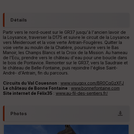
e
s
C
Détails
o
u
Partir vers le nord-ouest sur le GR37 jusqu'à l'ancien lavoir de
v
la Loysance, traverser la D175 et suivre le circuit de la Loysance
er
vers Meiderouet et la voie verte Antrain-Fougères. Quitter la
tu
voie verte au moulin de la Chatière, poursuivre vers le Bas
re
Manoir, les Champs Blancs et la Croix de la Mission. Au hameau
IG
de l'Ecu, prendre vers le château d'eau pour une boucle dans
N
le bois de Pontavice. Remonter sur le GR37, vers la Saudraie et
le château de Belle-Fontaine, puis rejoindre l'église Saint-
Aff
André- d'Antrain, fin du parcours.
ic
he
Circuits du Val Couesnon
:
www.visugpx.com/BR0CqGzXFJ
r
Le château de Bonne Fontaine
:
www.bonnefontaine.com
d
Site internet de Félix35
:
www.au-fil-des-sentiers.fr/
é
p
ar
t
Photos
ar
ri
v