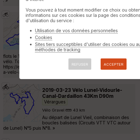
. »
Vous pouvez à tout moment modifier ce choix ou obten
informations sur ces cookies sur la page des condition
Rapha Women's 100 Palavas-les-flots
d'utilisation du service :
15/09/18
Vérargues
Utilisation de vos données personnelles
Cyclotourisme
100 km
180 m
Cookies
Cette trâce GPX a été réalisée par les
Sites tiers succeptibles d'utiliser des cookies ou a
magasins Cyrpéo pour la sortie Rapha
méthodes de tracking
Women's 100 qui se déroule à Palavas-les-
flots le 15/09/18 dans le cadre de la fête de la Méditerranée à
vélo. Toutes les infos via
REFUSER
ACCEPTER
https://ellesfontduvelo.com/2018/08/fete-de-la-mediterranee-
a-velo-avec-elles-font-du-velo/ Bien à vélo »
2019-03-23 Vélo Lunel-Vidourle-
Canal-Dardaillon 43Km D90m
Vérargues
Vélo Gravel
43 km
Au départ de Lunel Vieil, combinaison des
boucles balisées (Circuits VTT VTC autour
de Lunel) N°5 puis N°8. »