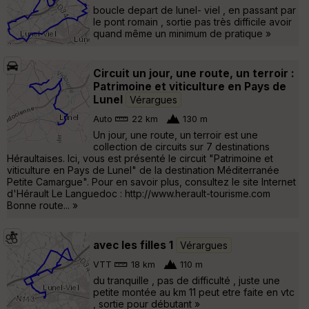
boucle depart de lunel- viel , en passant par
le pont romain , sortie pas très difficile avoir
quand même un minimum de pratique »
Circuit un jour, une route, un terroir :
Patrimoine et viticulture en Pays de
Lunel
Vérargues
Auto
22 km
130 m
Un jour, une route, un terroir est une
collection de circuits sur 7 destinations
Héraultaises. Ici, vous est présenté le circuit "Patrimoine et
viticulture en Pays de Lunel" de la destination Méditerranée
Petite Camargue". Pour en savoir plus, consultez le site Internet
d'Hérault Le Languedoc : http://www.herault-tourisme.com
Bonne route... »
avec les filles 1
Vérargues
VTT
18 km
110 m
du tranquille , pas de difficulté , juste une
petite montée au km 11 peut etre faite en vtc
, sortie pour débutant »