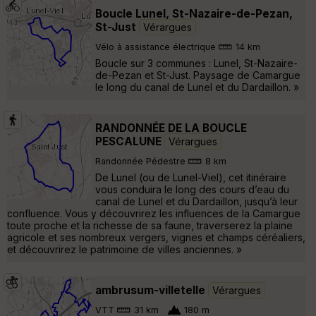
Boucle Lunel, St-Nazaire-de-Pezan,
St-Just
Vérargues
Vélo à assistance électrique
14 km
Boucle sur 3 communes : Lunel, St-Nazaire-
de-Pezan et St-Just. Paysage de Camargue
le long du canal de Lunel et du Dardaillon. »
RANDONNÉE DE LA BOUCLE
PESCALUNE
Vérargues
Randonnée Pédestre
8 km
De Lunel (ou de Lunel-Viel), cet itinéraire
vous conduira le long des cours d’eau du
canal de Lunel et du Dardaillon, jusqu’à leur
confluence. Vous y découvrirez les influences de la Camargue
toute proche et la richesse de sa faune, traverserez la plaine
agricole et ses nombreux vergers, vignes et champs céréaliers,
et découvrirez le patrimoine de villes anciennes. »
ambrusum-villetelle
Vérargues
VTT
31 km
180 m