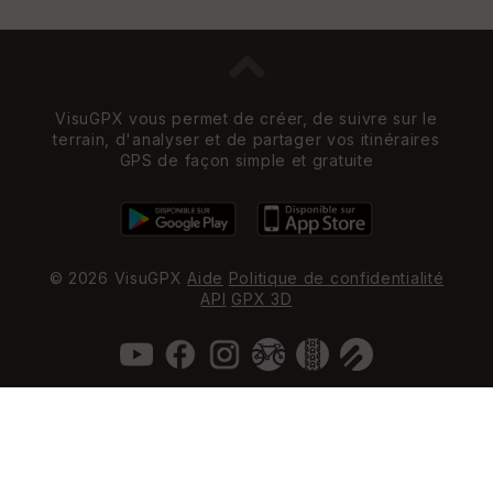
VisuGPX vous permet de créer, de suivre sur le
terrain, d'analyser et de partager vos itinéraires
GPS de façon simple et gratuite
© 2026 VisuGPX
Aide
Politique de confidentialité
API
GPX 3D