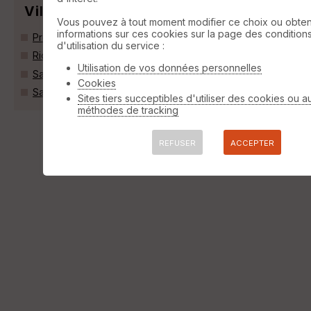
Villes
Vous pouvez à tout moment modifier ce choix ou obten
informations sur ces cookies sur la page des condition
Prémian (34390)
d'utilisation du service :
Riols (34220)
Utilisation de vos données personnelles
Saint-Étienne-d'Albagnan (34390)
Cookies
Saint-Pons-de-Thomières (34220)
Sites tiers succeptibles d'utiliser des cookies ou a
méthodes de tracking
REFUSER
ACCEPTER