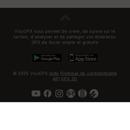
VisuGPX vous permet de créer, de suivre sur le
terrain, d'analyser et de partager vos itinéraires
GPS de façon simple et gratuite
© 2026 VisuGPX
Aide
Politique de confidentialité
API
GPX 3D