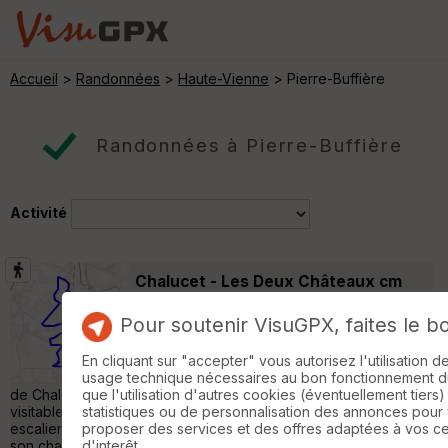
Accueil
>
Randonnées
>
Haute-Vienne
> Pierre-Buffière
Randonnées à Pierre-Buffière
Activité
Chalucet - Les Deux Châteaux cm
Eyjeaux
Pour soutenir VisuGPX, faites le b
Randonnée Pédestre
13 km
240 m
Deux vues sur la brume matinale chemin
En cliquant sur "accepter" vous autorisez l'utilisation 
faisant, au pôle de Lanaud. Le tour des tours
usage technique nécessaires au bon fonctionnement du 
de Chalucet bien aménagées, il y a 30 ans étaient pas
que l'utilisation d'autres cookies (éventuellement tiers)
visitables, a vos risques.... On remarquera les restes d'un
statistiques ou de personnalisation des annonces pour
escalier en pierres sur une tour. La passerelle de la Ligoure et
proposer des services et des offres adaptées à vos c
son champignon. Ensuite, chemin de chevreuil à gauche,
d'interêt.