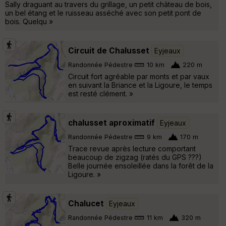
Sally draguant au travers du grillage, un petit château de bois,
un bel étang et le ruisseau asséché avec son petit pont de
bois. Quelqu »
Circuit de Chalusset
Eyjeaux
Randonnée Pédestre
10 km
220 m
Circuit fort agréable par monts et par vaux
en suivant la Briance et la Ligoure, le temps
est resté clément. »
chalusset aproximatif
Eyjeaux
Randonnée Pédestre
9 km
170 m
Trace revue après lecture comportant
beaucoup de zigzag (ratés du GPS ???)
Belle journée ensoleillée dans la forêt de la
Ligoure. »
Chalucet
Eyjeaux
Randonnée Pédestre
11 km
320 m