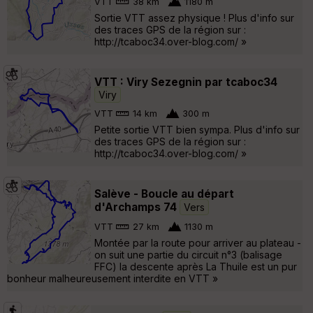
VTT
38 km
1180 m
Sortie VTT assez physique ! Plus d'info sur
des traces GPS de la région sur :
http://tcaboc34.over-blog.com/ »
VTT : Viry Sezegnin par tcaboc34
Viry
VTT
14 km
300 m
Petite sortie VTT bien sympa. Plus d'info sur
des traces GPS de la région sur :
http://tcaboc34.over-blog.com/ »
Salève - Boucle au départ
d'Archamps 74
Vers
VTT
27 km
1130 m
Montée par la route pour arriver au plateau -
on suit une partie du circuit n°3 (balisage
FFC) la descente après La Thuile est un pur
bonheur malheureusement interdite en VTT »