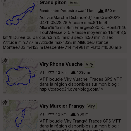
Grand piton
Vers
Randonnée Pédestre
11 km
580 m
ActivitéMarche Distance10,1 km Créé2021-
04-11 08:28:28 Vitesse max.8,1 km/h
Allure19:15 min/km Énergie5230 KJ Points1146
ToutVitesse > 0 Vitesse moyenne3,1 km/h3,5
km/h Durée du parcours3 h:15 min:16 sec2 h:50 min:21 sec
Altitude min.777 m Altitude max.1338 m AltitudeDistance
Montée703 m4153 m Descente-714 m4981 m Plat0 m1006 m »
Viry Rhone Vuache
Viry
VTT
42 km
1030 m
VTT boucle Viry Vuache! Traces GPS VTT
dans la région disponibles sur mon blog :
http://tcaboc34.over-blog.com/ »
Viry Murcier Frangy
Viry
VTT
42 km
960 m
VTT boucle Viry Frangy! Traces GPS VTT
dans la région disponibles sur mon blog :
http://tcaboc34.over-blog.com/ »