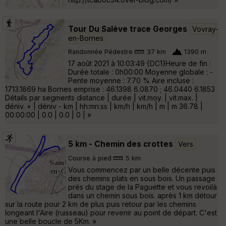
Tour Du Salève trace Georges
Vovray-
en-Bornes
Randonnée Pédestre
37 km
1390 m
17 août 2021 à 10:03:49 {DC1}Heure de fin :
Durée totale : 0h00:00 Moyenne globale : -
Pente moyenne : 7.70 % Aire incluse :
1713.1869 ha Bornes emprise : 46.1398 6.0870 ; 46.0440 6.1853
Détails par segments distance | durée | vit.moy. | vit.max. |
déniv. + | déniv - km | hh:mn:ss | km/h | km/h | m | m 36.78 |
00:00:00 | 0.0 | 0.0 | 0 | »
5 km - Chemin des crottes
Vers
Course à pied
5 km
Vous commencez par un belle décente puis
des chemins plats en sous bois. Un passage
prés du stage de la Paguette et vous revoilà
dans un chemin sous bois. après 1 km détour
sur la route pour 2 km de plus puis retour par les chemins
longeant l'Aire (ruisseau) pour revenir au point de départ. C'est
une belle boucle de 5Km. »