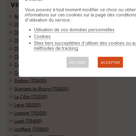
Villes
Vous pouvez à tout moment modifier ce choix ou obten
informations sur ces cookies sur la page des condition
Aibre (25750)
d'utilisation du service :
Chagey (70400)
Utilisation de vos données personnelles
Champagney (70290)
Cookies
Champey (70400)
Sites tiers succeptibles d'utiliser des cookies ou a
méthodes de tracking
Chenebier (70400)
Clairegoutte (70200)
REFUSER
ACCEPTER
Coisevaux (70400)
Couthenans (70400)
Étobon (70400)
Granges-le-Bourg (70400)
La Côte (70200)
Laire (25550)
Lomont (70200)
Luzé (70400)
Lyoffans (70200)