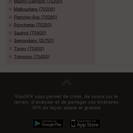
Magny-Danigon (70200)
Malbouhans (70200)
Plancher-Bas (70290)
Ronchamp (70250)
Saulnot (70400)
Semondans (25750)
Tavey (70400)
Trémoins (70400)
VisuGPX vous permet de créer, de suivre sur le
terrain, d'analyser et de partager vos itinéraires
GPS de façon simple et gratuite