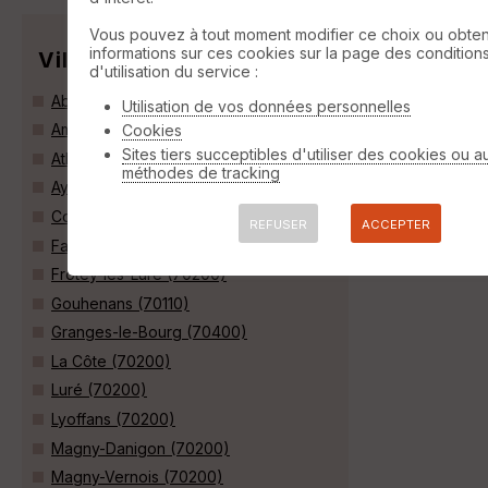
Vous pouvez à tout moment modifier ce choix ou obten
informations sur ces cookies sur la page des condition
Villes
d'utilisation du service :
Abbenans (25340)
Utilisation de vos données personnelles
Amblans-et-Velotte (70200)
Cookies
Sites tiers succeptibles d'utiliser des cookies ou a
Athesans-Étroitefontaine (70110)
méthodes de tracking
Aynans (70200)
Courchaton (70110)
REFUSER
ACCEPTER
Fallon (70110)
Frotey-lès-Lure (70200)
Gouhenans (70110)
Granges-le-Bourg (70400)
La Côte (70200)
Luré (70200)
Lyoffans (70200)
Magny-Danigon (70200)
Magny-Vernois (70200)