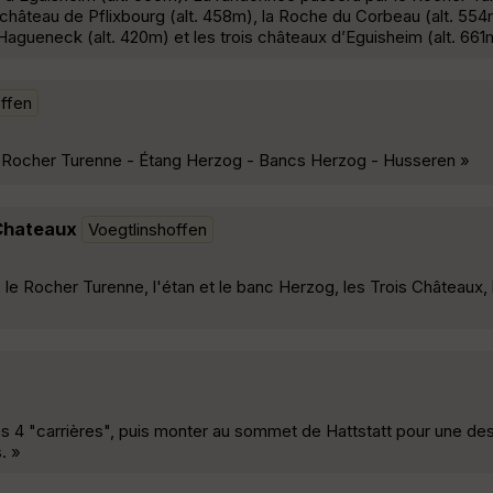
 château de Pflixbourg (alt. 458m), la Roche du Corbeau (alt. 554
agueneck (alt. 420m) et les trois châteaux d’Eguisheim (alt. 661
offen
 - Rocher Turenne - Étang Herzog - Bancs Herzog - Husseren »
Chateaux
Voegtlinshoffen
le Rocher Turenne, l'étan et le banc Herzog, les Trois Châteaux, 
s 4 "carrières", puis monter au sommet de Hattstatt pour une de
. »