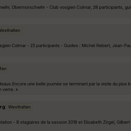
ihr, Obermorschwihr - Club vosgien Colmar, 28 participants, gu
esthalten
gien Colmar - 22 participants - Guides : Michel Rebert, Jean-Pa
ffen
ux.Encore une belle journée se terminant par la visite du plus b
n verre. »
erg
Westhalten
ation - 8 stagiaires de la session 2018 et Elisabeth Zirgel, Gilber