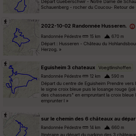
Départ Gueberschwir - Notre Dame de Scha
Schauenberg - rocher du Coucou- Retour de G
2022-10-02 Randonnée Husseren.
Randonnée Pédestre
15 km
670 m
Départ : Husseren - Château du Hohlandsbour
Herzog. »
Eguisheim 3 chateaux
Voegtlinshoffen
Randonnée Pédestre
12 km
590 m
Départ du centre de Eguisheim Prendre vers l'
le signe croix bleue puis le losange rouge (jo
des chasseurs" en empruntant la croix bleue D
emprunter l »
sur le chemin des 6 châteaux au dépa
Randonnée Pédestre
14 km
660 m
Itinéraire au départ du parking des 3 château