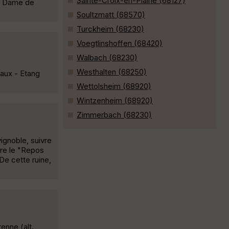
Sainte-Croix-en-Plaine (68127)
e Dame de
Soultzmatt (68570)
Turckheim (68230)
Voegtlinshoffen (68420)
Walbach (68230)
Westhalten (68250)
aux - Etang
Wettolsheim (68920)
Wintzenheim (68920)
Zimmerbach (68230)
ignoble, suivre
dre le "Repos
De cette ruine,
enne (alt.