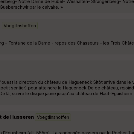
uenberg- Notre Dame de Hubel- Weshalten- Strangenberg- Notr
ueberschwir par le calvaire. »
Voegtlinshoffen
g - Fontaine de la Dame - repos des Chasseurs - les Trois Châte
ouest la direction du château de Hagueneck Sitôt arrivé dans le v
li petit sentier) pour atteindre le Hagueneck De ce château, rejoin
e là, suivre le disque jaune jusqu'au château de Haut-Eguisheim 
rt de Husseren
Voegtlinshoffen
x d’Eguisheim (alt. 555m). La randonnée passera par le Rocher Tur