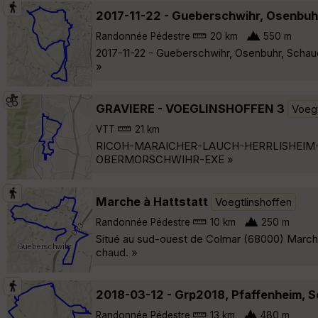
2017-11-22 - Gueberschwihr, Osenbuh
Randonnée Pédestre
20 km
550 m
2017-11-22 - Gueberschwihr, Osenbuhr, Schaue
»
GRAVIERE - VOEGLINSHOFFEN 3
Voegt
VTT
21 km
RICOH-MARAICHER-LAUCH-HERRLISHEIM
OBERMORSCHWIHR-EXE »
Marche à Hattstatt
Voegtlinshoffen
Randonnée Pédestre
10 km
250 m
Situé au sud-ouest de Colmar (68000) Marche 
chaud. »
2018-03-12 - Grp2018, Pfaffenheim, 
Randonnée Pédestre
13 km
480 m