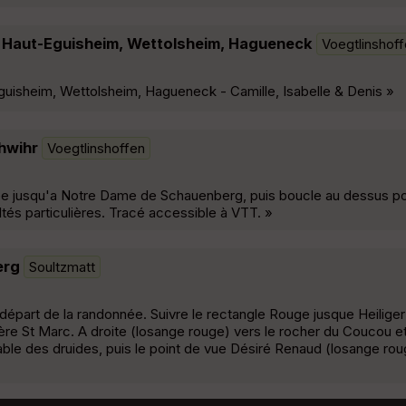
 Haut-Eguisheim, Wettolsheim, Hagueneck
Voegtlinshof
uisheim, Wettolsheim, Hagueneck - Camille, Isabelle & Denis »
hwihr
Voegtlinshoffen
ée jusqu'a Notre Dame de Schauenberg, puis boucle au dessus po
ltés particulières. Tracé accessible à VTT. »
erg
Soultzmatt
 départ de la randonnée. Suivre le rectangle Rouge jusque Heilig
tière St Marc. A droite (losange rouge) vers le rocher du Coucou 
ble des druides, puis le point de vue Désiré Renaud (losange roug