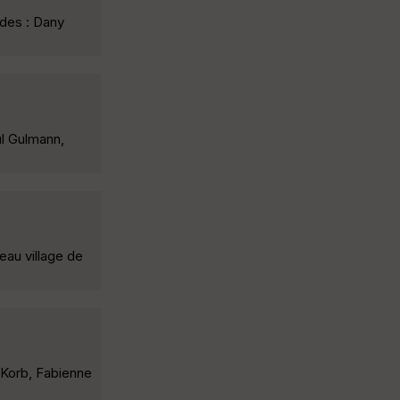
ides : Dany
ul Gulmann,
eau village de
t Korb, Fabienne