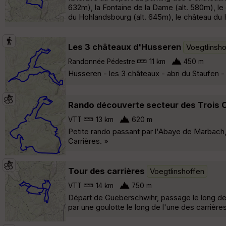
632m), la Fontaine de la Dame (alt. 580m), le
du Hohlandsbourg (alt. 645m), le château du H
Les 3 châteaux d'Husseren
Voegtlinsh
Randonnée Pédestre
11 km
450 m
Husseren - les 3 châteaux - abri du Staufen
Rando découverte secteur des Trois 
VTT
13 km
620 m
Petite rando passant par l'Abaye de Marbach, 
Carrières. »
Tour des carrières
Voegtlinshoffen
VTT
14 km
750 m
Départ de Gueberschwihr, passage le long de
par une goulotte le long de l'une des carrières