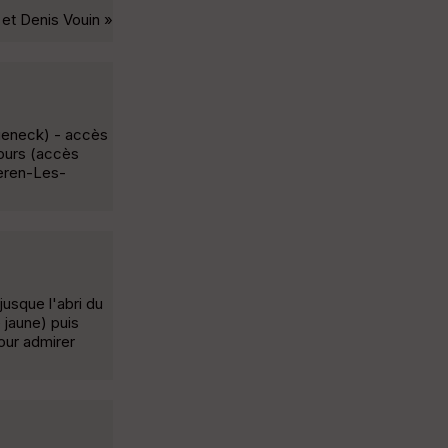
et Denis Vouin »
gueneck) - accès
tours (accès
seren-Les-
jusque l'abri du
 jaune) puis
our admirer