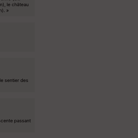
m), le château
m). »
le sentier des
scente passant