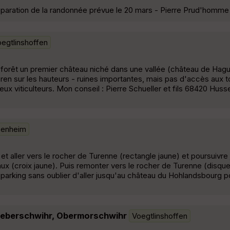
paration de la randonnée prévue le 20 mars - Pierre Prud'homme 
egtlinshoffen
 la forêt un premier château niché dans une vallée (château de Ha
ren sur les hauteurs - ruines importantes, mais pas d'accès aux 
 viticulteurs. Mon conseil : Pierre Schueller et fils 68420 Hus
zenheim
 aller vers le rocher de Turenne (rectangle jaune) et poursuivre 
aux (croix jaune). Puis remonter vers le rocher de Turenne (disque
 parking sans oublier d'aller jusqu'au château du Hohlandsbourg p
ueberschwihr, Obermorschwihr
Voegtlinshoffen