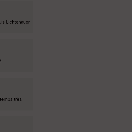
uis Lichtenauer
S
 temps très