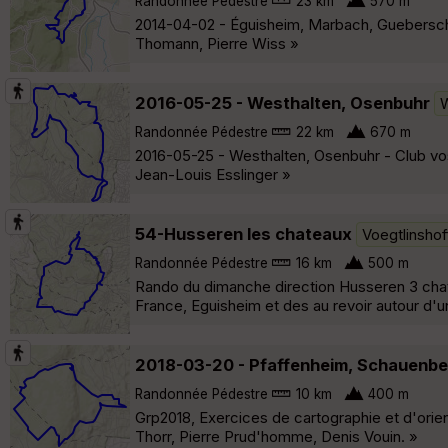
Randonnée Pédestre
23 km
570 m
2014-04-02 - Éguisheim, Marbach, Gueberschw
Thomann, Pierre Wiss »
2016-05-25 - Westhalten, Osenbuhr
W
Randonnée Pédestre
22 km
670 m
2016-05-25 - Westhalten, Osenbuhr - Club vos
Jean-Louis Esslinger »
54-Husseren les chateaux
Voegtlinsho
Randonnée Pédestre
16 km
500 m
Rando du dimanche direction Husseren 3 chatea
France, Eguisheim et des au revoir autour d'u
2018-03-20 - Pfaffenheim, Schauenb
Randonnée Pédestre
10 km
400 m
Grp2018, Exercices de cartographie et d'orient
Thorr, Pierre Prud'homme, Denis Vouin. »