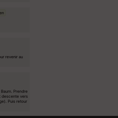
fen
ur revenir au
er Baum. Prendre
et descente vers
e). Puis retour