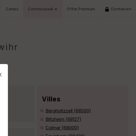
Cartes
Communauté
Offre Premium
Connexion
wihr
x
Villes
Bergholtzzell (68500)
Biltzheim (68127)
Colmar (68000)
s