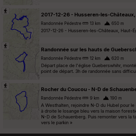
2017-12-26 - Husseren-les-Châteaux,
Randonnée Pédestre
13 km
650 m
2017-12-26 - Husseren-les-Châteaux, Haut-Ég
Randonnée sur les hauts de Guebersc
Randonnée Pédestre
12 km
620 m
Départ place de l'église Gueberswhihr, mont
point de départ. 3h de randonnée sans difficu
Rocher du Coucou - N-D de Schauenb
Randonnée Pédestre
9 km
190 m
A Westhalten, rejoindre N-D du Hubel pour le
à droite le losange bleu vers la maison fores
N-D de Schauenberg. Puis remonter vers la ta
vers le parkin »