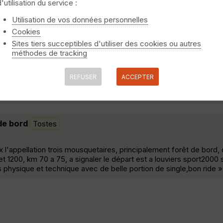
d'utilisation du service :
Utilisation de vos données personnelles
modif au niveau de Villettes pour découvrir son église en briques 
Cookies
e siècle juste à côté. Voir les photos »
Sites tiers succeptibles d'utiliser des cookies ou autres
méthodes de tracking
REFUSER
ACCEPTER
 pied du château d'eau.Voir les photos »
de bord
Tostes
ux l'appellation trois mousquetaires, principalement forêt de bord, q
t 1200, km 70 a 75, a signaler le départ est a louviers sport2000 
s physique et technique avec de belle portion de single,bon ride »