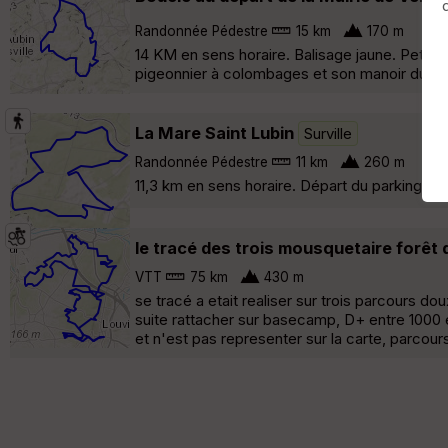
Randonnée Pédestre
15 km
170 m
14 KM en sens horaire. Balisage jaune. Petite 
pigeonnier à colombages et son manoir du XVII
La Mare Saint Lubin
Surville
Randonnée Pédestre
11 km
260 m
11,3 km en sens horaire. Départ du parking au
le tracé des trois mousquetaire forêt 
VTT
75 km
430 m
se tracé a etait realiser sur trois parcours do
suite rattacher sur basecamp, D+ entre 1000 e
et n'est pas representer sur la carte, parcour