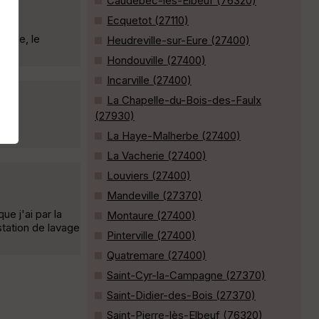
Caudebec-lès-Elbeuf (76320)
Ecquetot (27110)
rouge, le
Heudreville-sur-Eure (27400)
Hondouville (27400)
Incarville (27400)
La Chapelle-du-Bois-des-Faulx
(27930)
La Haye-Malherbe (27400)
La Vacherie (27400)
Louviers (27400)
Mandeville (27370)
ue j'ai par la
Montaure (27400)
station de lavage
Pinterville (27400)
Quatremare (27400)
Saint-Cyr-la-Campagne (27370)
Saint-Didier-des-Bois (27370)
Saint-Pierre-lès-Elbeuf (76320)