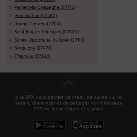
Perriers-la-Campagne (27170)
Pont-Authou (27290)
Rouge-Perriers (27110)
Saint-Éloi-de-Fourques (27800)
Sainte-Opportune-du-Bosc (27110)
Serquigny (27470)
Thierville (27290)
VisuGPX vous permet de créer, de suivre sur le
terrain, d'analyser et de partager vos itinéraires
GPS de façon simple et gratuite