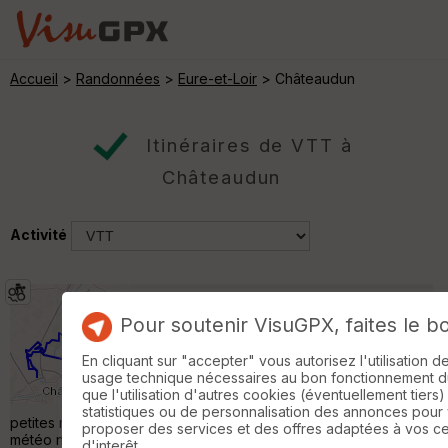
Accueil
>
Randonnées
>
Eure-et-Loir
> Châteaudun
Itinéraires de VTT à
Châteaudun
Activité
20160313 Châteaudun La Dunoise
Thiville
Pour soutenir VisuGPX, faites le b
VTT
41 km
420 m
En cliquant sur "accepter" vous autorisez l'utilisation 
Temps frais et ensoleillé avec un vent du
usage technique nécessaires au bon fonctionnement du 
nord. Un terrain gras, résultat des pluies des
que l'utilisation d'autres cookies (éventuellement tiers)
semaines précédentes. Une répétition de
statistiques ou de personnalisation des annonces pour
petites montées. Cette période de l'année et les conditions
proposer des services et des offres adaptées à vos c
météo ne permettaient pas de franchir les gués hormis à l'aide
d'interêt.