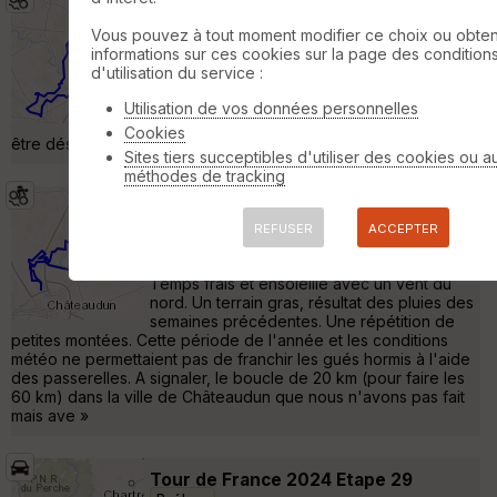
Chateaudun - Cloyes sur le Loir
Saint-
Denis-les-Ponts
Vous pouvez à tout moment modifier ce choix ou obten
informations sur ces cookies sur la page des condition
VTT
49 km
520 m
d'utilisation du service :
Superbe rando pas trop dur pour le nombre
de Kms parcourus. A faire en VTT car à pied
Utilisation de vos données personnelles
il y a des portions de routes qui pourraient
Cookies
être désagréables... »
Sites tiers succeptibles d'utiliser des cookies ou a
méthodes de tracking
20160313 Châteaudun La Dunoise
Saint-Denis-les-Ponts
REFUSER
ACCEPTER
VTT
41 km
420 m
Temps frais et ensoleillé avec un vent du
nord. Un terrain gras, résultat des pluies des
semaines précédentes. Une répétition de
petites montées. Cette période de l'année et les conditions
météo ne permettaient pas de franchir les gués hormis à l'aide
des passerelles. A signaler, le boucle de 20 km (pour faire les
60 km) dans la ville de Châteaudun que nous n'avons pas fait
mais ave »
Tour de France 2024 Etape 29