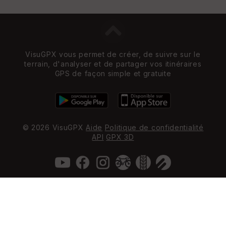
VisuGPX vous permet de créer, de suivre sur le
terrain, d'analyser et de partager vos itinéraires
GPS de façon simple et gratuite
© 2026 VisuGPX
Aide
Politique de confidentialité
API
GPX 3D