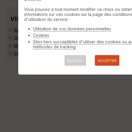
Vous pouvez à tout moment modifier ce choix ou obten
informations sur ces cookies sur la page des condition
Villes
d'utilisation du service :
Utilisation de vos données personnelles
Blaisy-Bas (21540)
Cookies
Gissey-sur-Ouche (21410)
Sites tiers succeptibles d'utiliser des cookies ou a
Mâlain (21410)
méthodes de tracking
Sombernon (21540)
REFUSER
ACCEPTER