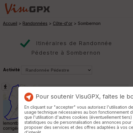
Accueil
>
Randonnées
>
Côte-d'or
> Sombernon
Itinéraires de Randonnée
Pédestre à Sombernon
Activité
Bourgogne, autour de Commarin
Pour soutenir VisuGPX, faites le b
Randonnée Pédestre
10 km
200 m
En cliquant sur "accepter" vous autorisez l'utilisation 
Une balade adaptée à la météo avant d'aller
usage technique nécessaires au bon fonctionnement du 
visiter le château, la pluie étant prévue
que l'utilisation d'autres cookies (éventuellement tiers)
l'après-midi... Plus d'infos et photos par ici :
statistiques ou de personnalisation des annonces pour
lemontbleu.net/PMBurl.php?idAr=107 notamment la trace
proposer des services et des offres adaptées à vos c
corrigée et téléchargeable de cette sortie. »
d'interêt.